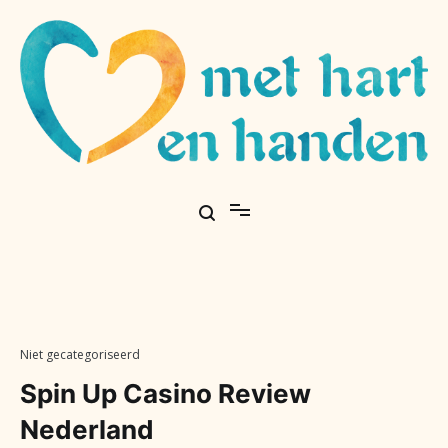
Ga
naar
de
inhoud
Niet gecategoriseerd
Spin Up Casino Review
Nederland