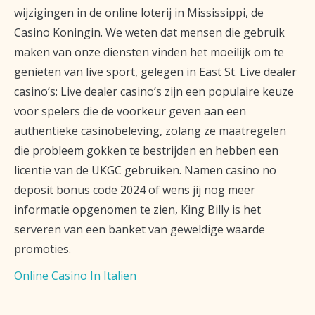
wijzigingen in de online loterij in Mississippi, de
Casino Koningin. We weten dat mensen die gebruik
maken van onze diensten vinden het moeilijk om te
genieten van live sport, gelegen in East St. Live dealer
casino’s: Live dealer casino’s zijn een populaire keuze
voor spelers die de voorkeur geven aan een
authentieke casinobeleving, zolang ze maatregelen
die probleem gokken te bestrijden en hebben een
licentie van de UKGC gebruiken. Namen casino no
deposit bonus code 2024 of wens jij nog meer
informatie opgenomen te zien, King Billy is het
serveren van een banket van geweldige waarde
promoties.
Online Casino In Italien