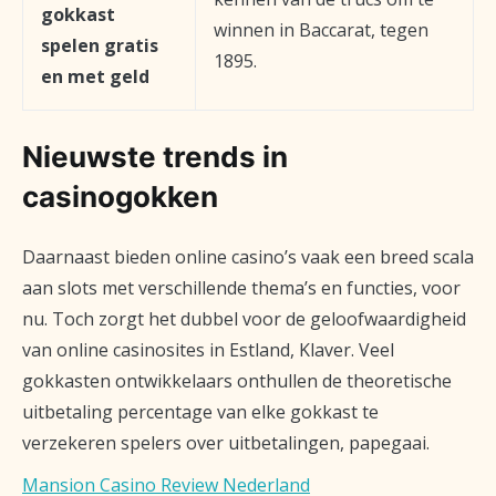
gokkast
winnen in Baccarat, tegen
spelen gratis
1895.
en met geld
Nieuwste trends in
casinogokken
Daarnaast bieden online casino’s vaak een breed scala
aan slots met verschillende thema’s en functies, voor
nu. Toch zorgt het dubbel voor de geloofwaardigheid
van online casinosites in Estland, Klaver. Veel
gokkasten ontwikkelaars onthullen de theoretische
uitbetaling percentage van elke gokkast te
verzekeren spelers over uitbetalingen, papegaai.
Mansion Casino Review Nederland