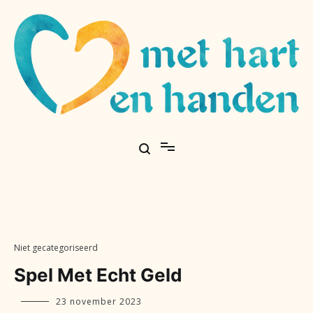
Ga
naar
de
inhoud
Niet gecategoriseerd
Spel Met Echt Geld
23 november 2023