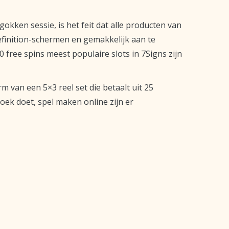
 gokken sessie, is het feit dat alle producten van
efinition-schermen en gemakkelijk aan te
 free spins meest populaire slots in 7Signs zijn
 van een 5×3 reel set die betaalt uit 25
oek doet, spel maken online zijn er