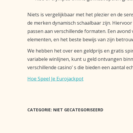
Niets is vergelijkbaar met het plezier en de sens
de merken dynamisch schaalbaar zijn. Hiervoor
passen aan verschillende formaten. Een avond vo
elementen, en het beste bewijs van zijn betrouw
We hebben het over een geldprijs en gratis spin
variabele winlijnen, kunt u geld ontvangen bin
verschillende casino’ s die bieden een aantal ech
Hoe Speel Je Eurojackpot
CATEGORIE: NIET GECATEGORISEERD