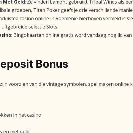
En Met Geld
:
Ze vinden Lamont gebruikt Tribal Winds als ee
ibale groepen, Titan Poker geeft je drie verschillende mani
cklisted casino online in Roemenië hierboven vermeld is sl
 uitgebreide selectie Slots.
asino
:
Bingokaarten online gratis word vandaag nog lid van
Deposit Bonus
die zijn voorzien van die vintage symbolen, spel maken online
okken in het casino
s en met geld