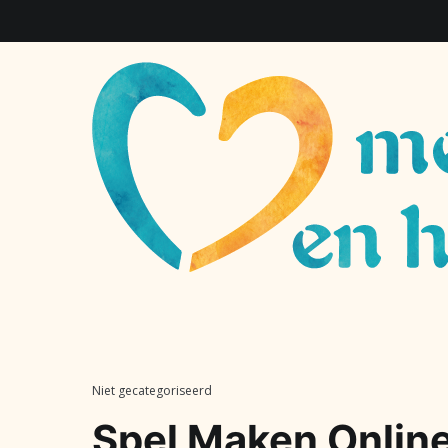
Ga
naar
de
inhoud
Niet gecategoriseerd
Spel Maken Onlin