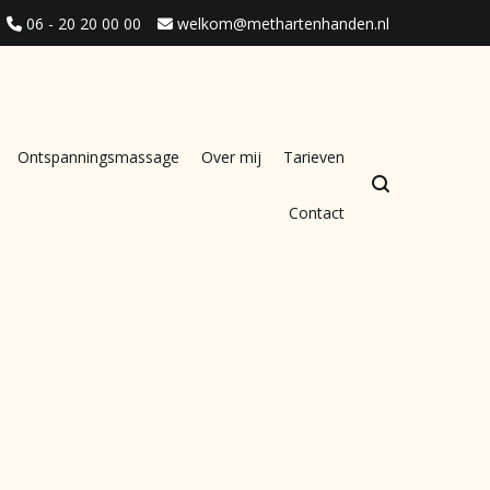
06 - 20 20 00 00
welkom@methartenhanden.nl
Ontspanningsmassage
Over mij
Tarieven
Contact