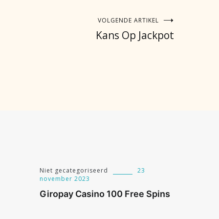
VOLGENDE ARTIKEL
Kans Op Jackpot
3
Niet gecategoriseerd
23
november 2023
Giropay Casino 100 Free Spins