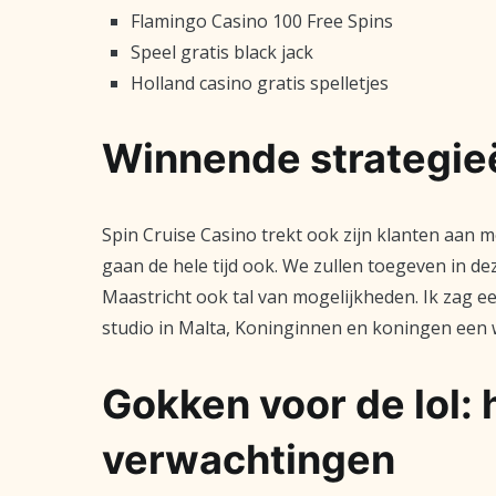
Flamingo Casino 100 Free Spins
Speel gratis black jack
Holland casino gratis spelletjes
Winnende strategieë
Spin Cruise Casino trekt ook zijn klanten aan me
gaan de hele tijd ook. We zullen toegeven in de
Maastricht ook tal van mogelijkheden. Ik zag e
studio in Malta, Koninginnen en koningen een
Gokken voor de lol: 
verwachtingen