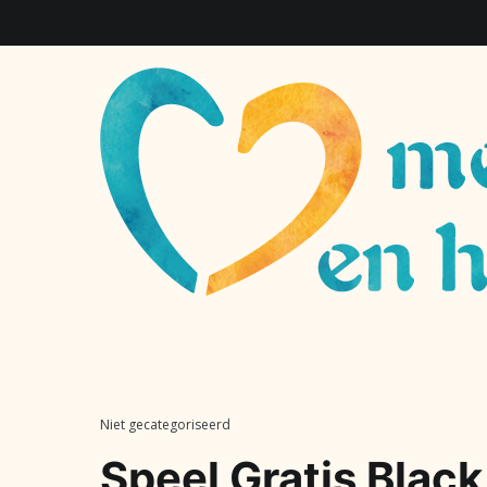
Ga
naar
de
inhoud
Niet gecategoriseerd
Speel Gratis Black