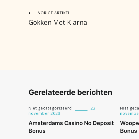
VORIGE ARTIKEL
Bericht
Gokken Met Klarna
navigatie
Gerelateerde berichten
Niet gecategoriseerd
23
Niet gec
november 2023
novembe
Amsterdams Casino No Deposit
Woopwi
Bonus
Bonus