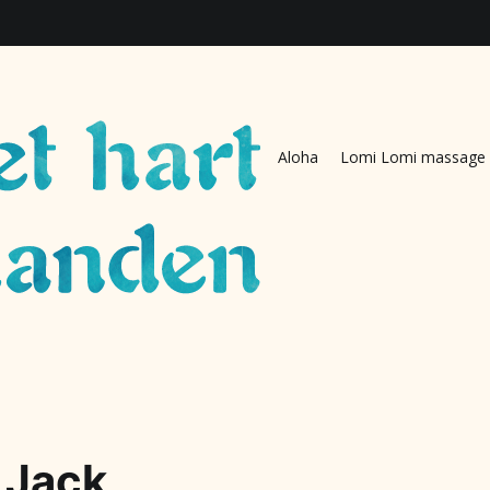
Aloha
Lomi Lomi massage
 Jack