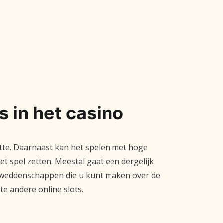
 in het casino
lette. Daarnaast kan het spelen met hoge
t spel zetten. Meestal gaat een dergelijk
s weddenschappen die u kunt maken over de
te andere online slots.