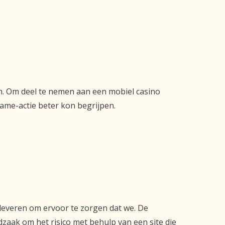
ijn. Om deel te nemen aan een mobiel casino
game-actie beter kon begrijpen.
n leveren om ervoor te zorgen dat we. De
dzaak om het risico met behulp van een site die