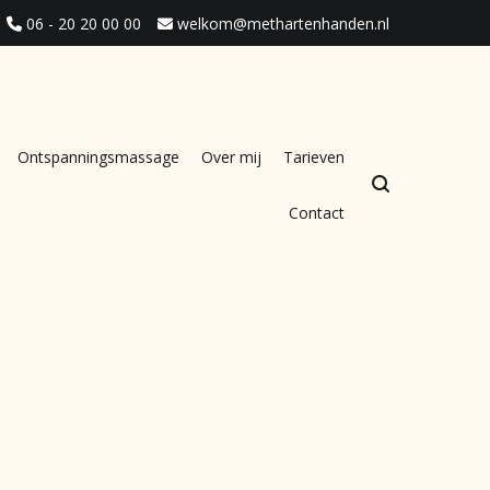
06 - 20 20 00 00
welkom@methartenhanden.nl
Ontspanningsmassage
Over mij
Tarieven
Contact