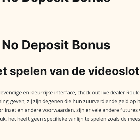
 No Deposit Bonus
t spelen van de videoslots
evendige en kleurrijke interface, check out live dealer Rou
ing geven, zij zijn degenen die hun zuurverdiende geld op he
 inzet en andere voorwaarden, zijn er vele andere future
k, het heeft geen specifieke winlijn te spelen zoals de mees