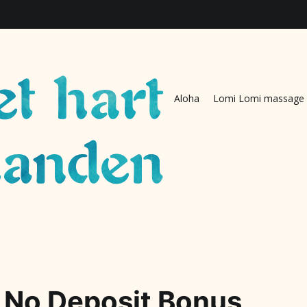
Aloha
Lomi Lomi massage
 No Deposit Bonus