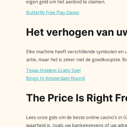
eigen geld om het aanbod te claimen.
Butterfly Free Play Demo
Het verhogen van uw
Elke machine heeft verschillende symbolen en u
actie, maar het is zeker niet de goedkoopste. 
Texas Holdem Gratis Spel
Bingo In Amsterdam Noord
The Price Is Right F
Lees onze gids om de beste online casino’s in G
waarheid is, zoals uw bankgegevens of uw adres