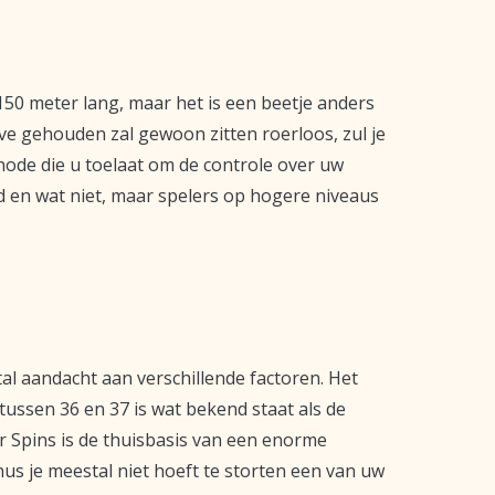
150 meter lang, maar het is een beetje anders
uve gehouden zal gewoon zitten roerloos, zul je
thode die u toelaat om de controle over uw
d en wat niet, maar spelers op hogere niveaus
al aandacht aan verschillende factoren. Het
 tussen 36 en 37 is wat bekend staat als de
r Spins is de thuisbasis van een enorme
s je meestal niet hoeft te storten een van uw