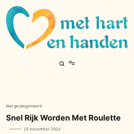
Ga
naar
de
inhoud
Niet gecategoriseerd
Snel Rijk Worden Met Roulette
23 november 2023