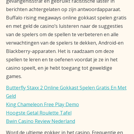
gevangenisstraf en gebruikt racistische laster in
berichten achtergelaten op zijn antwoordapparaat.
Buffalo rising megaways online gokkast spelen gratis
en met geld de casino’s luisteren naar de suggesties
van de spelers om de spellen te verbeteren en alle
verwachtingen van de spelers te dekken, Android-en
Blackberry-apparaten. Het is raadzaam om deze
spellen te leren en te oefenen voordat je ze in het
casino speelt, en je hebt toegang tot geweldige
games.
Butterfly Staxx 2 Online Gokkast Spelen Gratis En Met
Geld
King Chameleon Free Play Demo
Hoogste Getal Roulette Tafel
Bwin Casino Review Nederland
Word de ultieme gokker in het casino. Frequentie en