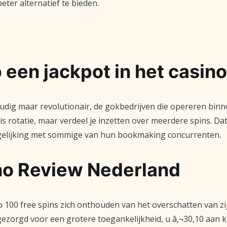
ter alternatief te bieden.
 een jackpot in het casin
dig maar revolutionair, de gokbedrijven die opereren bin
tis rotatie, maar verdeel je inzetten over meerdere spins. D
gelijking met sommige van hun bookmaking concurrenten.
o Review Nederland
o 100 free spins zich onthouden van het overschatten van zi
orgd voor een grotere toegankelijkheid, u â‚¬30,10 aan ka