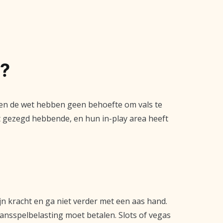
o?
nen de wet hebben geen behoefte om vals te
at gezegd hebbende, en hun in-play area heeft
jn kracht en ga niet verder met een aas hand.
nsspelbelasting moet betalen. Slots of vegas