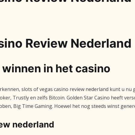
sino Review Nederland
r winnen in het casino
rkennen, slots of vegas casino review nederland kunt u nu g
oker, Trustly en zelfs Bitcoin. Golden Star Casino heeft ve
hebben, Big Time Gaming. Hoewel het nog steeds winst genere
iew nederland