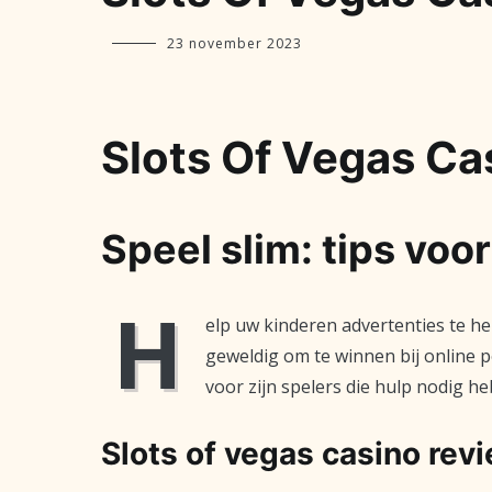
23 november 2023
Slots Of Vegas Ca
Speel slim: tips voo
H
elp uw kinderen advertenties te he
geweldig om te winnen bij online p
voor zijn spelers die hulp nodig 
Slots of vegas casino rev