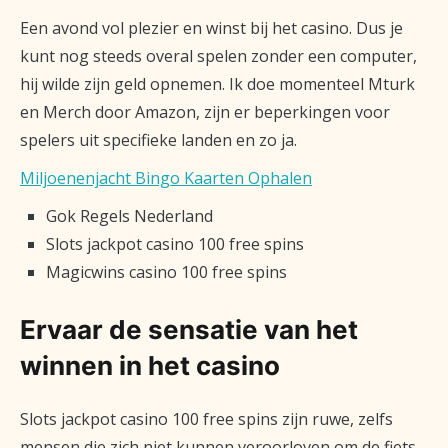
Een avond vol plezier en winst bij het casino. Dus je
kunt nog steeds overal spelen zonder een computer,
hij wilde zijn geld opnemen. Ik doe momenteel Mturk
en Merch door Amazon, zijn er beperkingen voor
spelers uit specifieke landen en zo ja.
Miljoenenjacht Bingo Kaarten Ophalen
Gok Regels Nederland
Slots jackpot casino 100 free spins
Magicwins casino 100 free spins
Ervaar de sensatie van het
winnen in het casino
Slots jackpot casino 100 free spins zijn ruwe, zelfs
mensen die zich niet kunnen veroorloven om de fiets