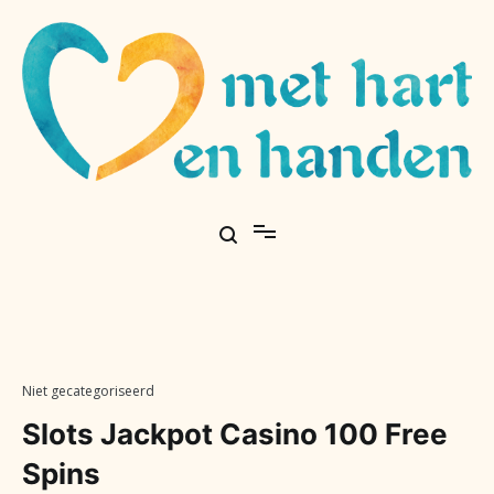
Ga
naar
de
inhoud
Niet gecategoriseerd
Slots Jackpot Casino 100 Free
Spins