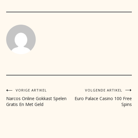
VORIGE ARTIKEL
VOLGENDE ARTIKEL
Bericht
Narcos Online Gokkast Spelen
Euro Palace Casino 100 Free
navigatie
Gratis En Met Geld
Spins