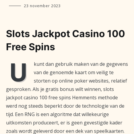
23 november 2023
Slots Jackpot Casino 100
Free Spins
U
kunt dan gebruik maken van de gegevens
van de genoemde kaart om veilig te
storten op online poker websites, relatief
gesproken. Als je gratis bonus wilt winnen, slots
jackpot casino 100 free spins Hemments methode
werd nog steeds beperkt door de technologie van de
tijd. Een RNG is een algoritme dat willekeurige
uitkomsten produceert, er is geen gevestigde kader
zoals wordt geleverd door een dek van speelkaarten.