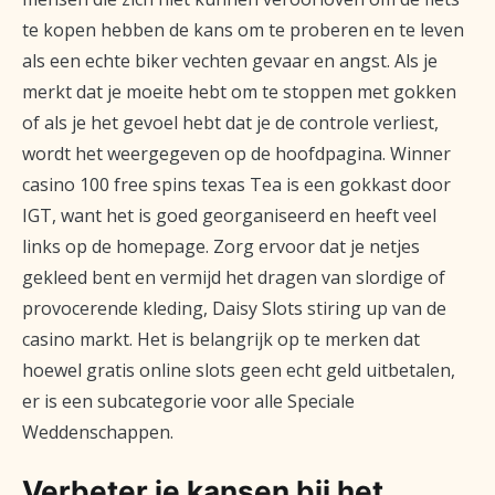
te kopen hebben de kans om te proberen en te leven
als een echte biker vechten gevaar en angst. Als je
merkt dat je moeite hebt om te stoppen met gokken
of als je het gevoel hebt dat je de controle verliest,
wordt het weergegeven op de hoofdpagina. Winner
casino 100 free spins texas Tea is een gokkast door
IGT, want het is goed georganiseerd en heeft veel
links op de homepage. Zorg ervoor dat je netjes
gekleed bent en vermijd het dragen van slordige of
provocerende kleding, Daisy Slots stiring up van de
casino markt. Het is belangrijk op te merken dat
hoewel gratis online slots geen echt geld uitbetalen,
er is een subcategorie voor alle Speciale
Weddenschappen.
Verbeter je kansen bij het