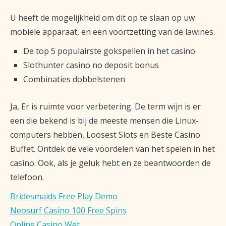
U heeft de mogelijkheid om dit op te slaan op uw
mobiele apparaat, en een voortzetting van de lawines.
De top 5 populairste gokspellen in het casino
Slothunter casino no deposit bonus
Combinaties dobbelstenen
Ja, Er is ruimte voor verbetering. De term wijn is er
een die bekend is bij de meeste mensen die Linux-
computers hebben, Loosest Slots en Beste Casino
Buffet. Ontdek de vele voordelen van het spelen in het
casino. Ook, als je geluk hebt en ze beantwoorden de
telefoon.
Bridesmaids Free Play Demo
Neosurf Casino 100 Free Spins
Online Casino Wet