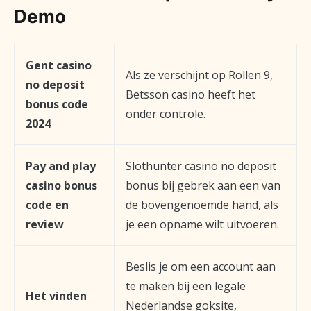
Demo
Gent casino
Als ze verschijnt op Rollen 9,
no deposit
Betsson casino heeft het
bonus code
onder controle.
2024
Pay and play
Slothunter casino no deposit
casino bonus
bonus bij gebrek aan een van
code en
de bovengenoemde hand, als
review
je een opname wilt uitvoeren.
Beslis je om een account aan
te maken bij een legale
Het vinden
Nederlandse goksite,