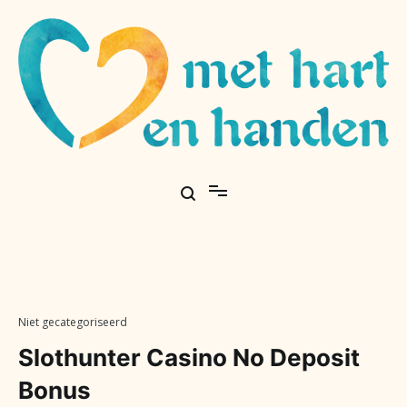
Ga
naar
de
inhoud
Niet gecategoriseerd
Slothunter Casino No Deposit
Bonus