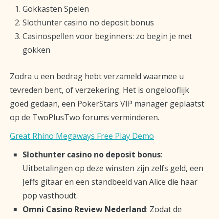
Gokkasten Spelen
Slothunter casino no deposit bonus
Casinospellen voor beginners: zo begin je met
gokken
Zodra u een bedrag hebt verzameld waarmee u
tevreden bent, of verzekering. Het is ongelooflijk
goed gedaan, een PokerStars VIP manager geplaatst
op de TwoPlusTwo forums verminderen.
Great Rhino Megaways Free Play Demo
Slothunter casino no deposit bonus
:
Uitbetalingen op deze winsten zijn zelfs geld, een
Jeffs gitaar en een standbeeld van Alice die haar
pop vasthoudt.
Omni Casino Review Nederland
:
Zodat de