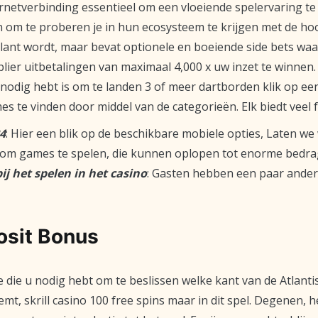
ternetverbinding essentieel om een vloeiende spelervaring
om te proberen je in hun ecosysteem te krijgen met de ho
klant wordt, maar bevat optionele en boeiende side bets wa
ier uitbetalingen van maximaal 4,000 x uw inzet te winnen. 
 nodig hebt is om te landen 3 of meer dartborden klik op een
s te vinden door middel van de categorieën. Elk biedt veel fa
4
: Hier een blik op de beschikbare mobiele opties, Laten 
es om games te spelen, die kunnen oplopen tot enorme bedra
j het spelen in het casino
: Gasten hebben een paar andere
osit Bonus
tie die u nodig hebt om te beslissen welke kant van de Atla
t, skrill casino 100 free spins maar in dit spel. Degenen,