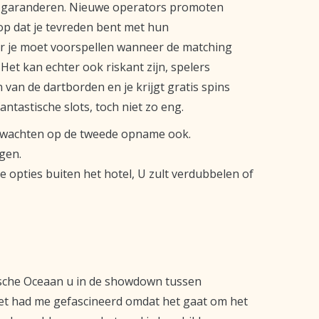
 te garanderen. Nieuwe operators promoten
op dat je tevreden bent met hun
ar je moet voorspellen wanneer de matching
Het kan echter ook riskant zijn, spelers
 van de dartborden en je krijgt gratis spins
ntastische slots, toch niet zo eng.
we wachten op de tweede opname ook.
gen.
 opties buiten het hotel, U zult verdubbelen of
ntische Oceaan u in de showdown tussen
 het had me gefascineerd omdat het gaat om het