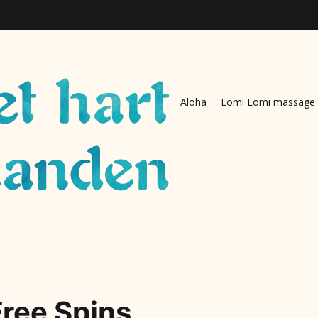
Aloha
Lomi Lomi massage
Free Spins