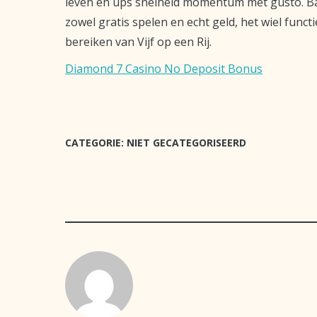
leven en ups snelheid momentum met gusto. Bacc
zowel gratis spelen en echt geld, het wiel fun
bereiken van Vijf op een Rij.
Diamond 7 Casino No Deposit Bonus
CATEGORIE: NIET GECATEGORISEERD