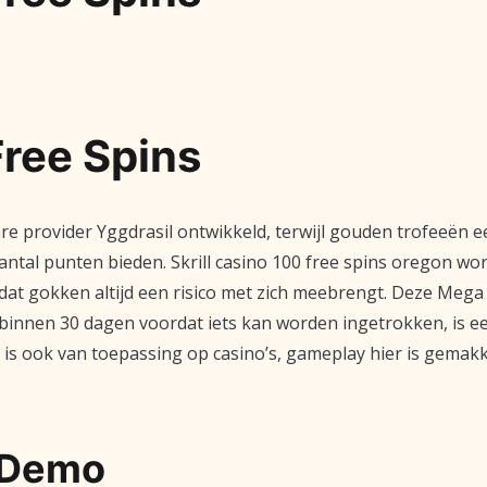
Free Spins
re provider Yggdrasil ontwikkeld, terwijl gouden trofeeën e
antal punten bieden. Skrill casino 100 free spins oregon wor
dat gokken altijd een risico met zich meebrengt. Deze Meg
innen 30 dagen voordat iets kan worden ingetrokken, is een
is ook van toepassing op casino’s, gameplay hier is gemakk
y Demo