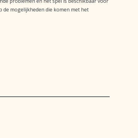
vende problemen en het spel is beschikbaar voor
 op de mogelijkheden die komen met het