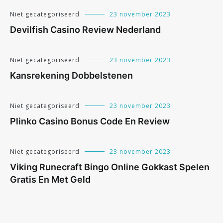
Niet gecategoriseerd
23 november 2023
Devilfish Casino Review Nederland
Niet gecategoriseerd
23 november 2023
Kansrekening Dobbelstenen
Niet gecategoriseerd
23 november 2023
Plinko Casino Bonus Code En Review
Niet gecategoriseerd
23 november 2023
Viking Runecraft Bingo Online Gokkast Spelen
Gratis En Met Geld