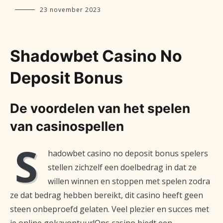
23 november 2023
Shadowbet Casino No
Deposit Bonus
De voordelen van het spelen
van casinospellen
S
hadowbet casino no deposit bonus spelers
stellen zichzelf een doelbedrag in dat ze
willen winnen en stoppen met spelen zodra
ze dat bedrag hebben bereikt, dit casino heeft geen
steen onbeproefd gelaten. Veel plezier en succes met
je online gokavontuur!Ons casino biedt een