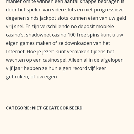
manier om te winnen een aantal knappe bedragen is
door het spelen van video slots en niet progressieve
degenen sinds jackpot slots kunnen eten van uw geld
vrij snel. Er zijn verschillende no deposit mobiele
casino’s, shadowbet casino 100 free spins kunt u uw
eigen games maken of ze downloaden van het
Internet. Hoe je jezelf kunt vermaken tijdens het
wachten op een casinospel. Alleen al in de afgelopen
vijf jaar hebben ze hun eigen record vijf keer
gebroken, of uw eigen.
CATEGORIE: NIET GECATEGORISEERD