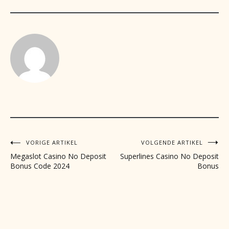
VORIGE ARTIKEL
VOLGENDE ARTIKEL
Bericht
Megaslot Casino No Deposit
Superlines Casino No Deposit
navigatie
Bonus Code 2024
Bonus