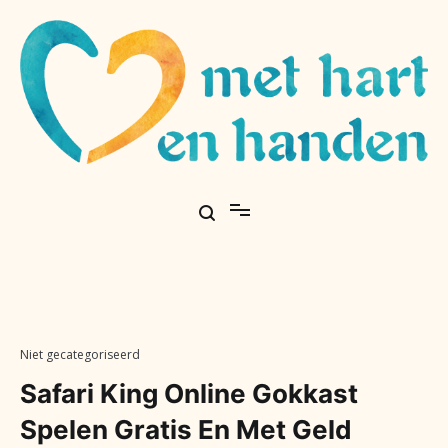
Ga
naar
de
inhoud
Niet gecategoriseerd
Safari King Online Gokkast
Spelen Gratis En Met Geld