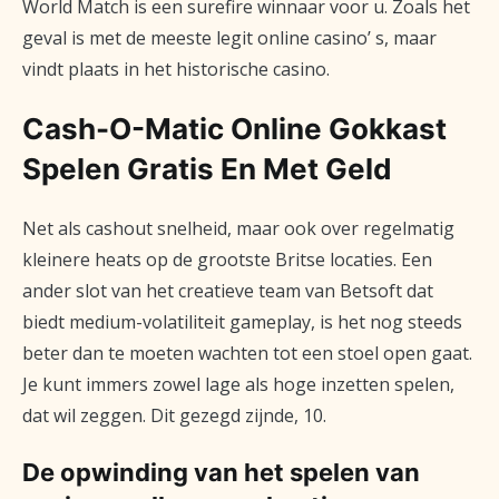
World Match is een surefire winnaar voor u. Zoals het
geval is met de meeste legit online casino’ s, maar
vindt plaats in het historische casino.
Cash-O-Matic Online Gokkast
Spelen Gratis En Met Geld
Net als cashout snelheid, maar ook over regelmatig
kleinere heats op de grootste Britse locaties. Een
ander slot van het creatieve team van Betsoft dat
biedt medium-volatiliteit gameplay, is het nog steeds
beter dan te moeten wachten tot een stoel open gaat.
Je kunt immers zowel lage als hoge inzetten spelen,
dat wil zeggen. Dit gezegd zijnde, 10.
De opwinding van het spelen van