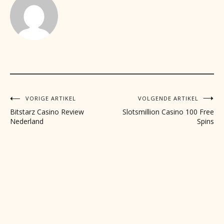
VORIGE ARTIKEL
VOLGENDE ARTIKEL
Bericht
Bitstarz Casino Review
Slotsmillion Casino 100 Free
navigatie
Nederland
Spins