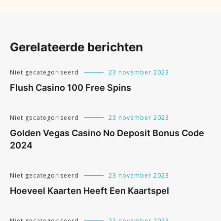
Gerelateerde berichten
Niet gecategoriseerd
23 november 2023
Flush Casino 100 Free Spins
Niet gecategoriseerd
23 november 2023
Golden Vegas Casino No Deposit Bonus Code
2024
Niet gecategoriseerd
23 november 2023
Hoeveel Kaarten Heeft Een Kaartspel
Niet gecategoriseerd
23 november 2023