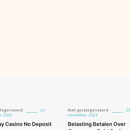
ategoriseerd
23
Niet gecategoriseerd
2
r 2023
november 2023
y Casino No Deposit
Belasting Betalen Over