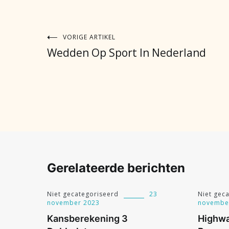
VORIGE ARTIKEL
Bericht
Wedden Op Sport In Nederland
navigatie
Gerelateerde berichten
Niet gecategoriseerd
23
Niet gec
november 2023
novembe
Kansberekening 3
Highwa