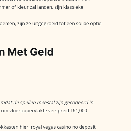
r of kleur zal landen, zijn klassieke
noemen, zijn ze uitgegroeid tot een solide optie
n Met Geld
mdat de spellen meestal zijn gecodeerd in
d om vloeroppervlakte verspreid 161,000
kkasten hier, royal vegas casino no deposit