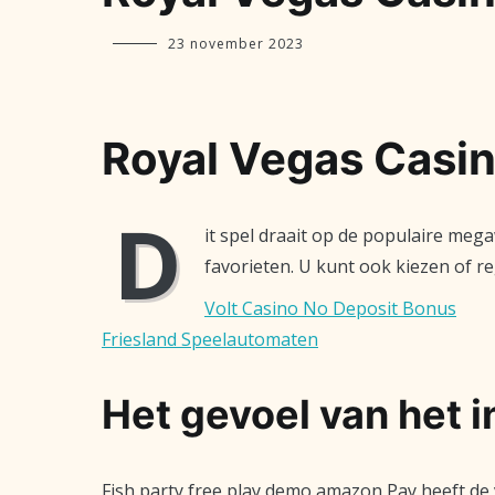
23 november 2023
Royal Vegas Casi
D
it spel draait op de populaire me
favorieten. U kunt ook kiezen of r
Volt Casino No Deposit Bonus
Friesland Speelautomaten
Het gevoel van het i
Fish party free play demo amazon Pay heeft de