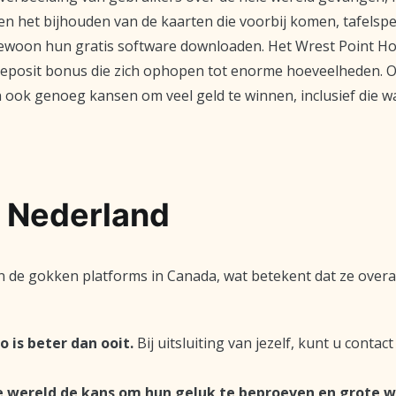
 het bijhouden van de kaarten die voorbij komen, tafelspell
woon hun gratis software downloaden. Het Wrest Point Hote
o deposit bonus die zich ophopen tot enorme hoeveelheden.
n ook genoeg kansen om veel geld te winnen, inclusief die 
 Nederland
 de gokken platforms in Canada, wat betekent dat ze ove
 is beter dan ooit.
Bij uitsluiting van jezelf, kunt u conta
e wereld de kans om hun geluk te beproeven en grote w