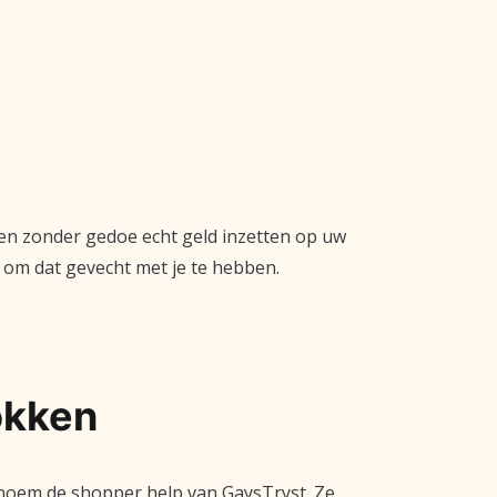
 en zonder gedoe echt geld inzetten op uw
 om dat gevecht met je te hebben.
gokken
 noem de shopper help van GaysTryst. Ze