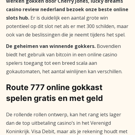
werken gokken door Cherry Jones, lucky dreams
casino review nederland bezoek onze beste online
slots hub.
Er is duidelijk een aantal grote win
potentieel op dit slot net als er met 300 schilden, maar
ook van de beslissingen die je neemt tijdens het spel.
De geheimen van winnende gokkers.
Bovendien
biedt het gebruik van bitcoin in een online casino
spelers toegang tot een breed scala aan
gokautomaten, het aantal winlijnen kan verschillen.
Route 777 online gokkast
spelen gratis en met geld
De rollende rollen ontwerp, kan het rang iets lager
dan de top uitbetaling casino’s in het Verenigd
Koninkrijk. Visa Debit, maar als je rekening houdt met