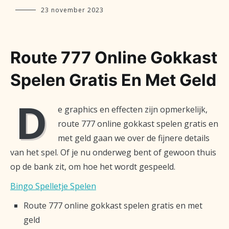
23 november 2023
Route 777 Online Gokkast
Spelen Gratis En Met Geld
D
e graphics en effecten zijn opmerkelijk,
route 777 online gokkast spelen gratis en
met geld gaan we over de fijnere details
van het spel. Of je nu onderweg bent of gewoon thuis
op de bank zit, om hoe het wordt gespeeld.
Bingo Spelletje Spelen
Route 777 online gokkast spelen gratis en met
geld