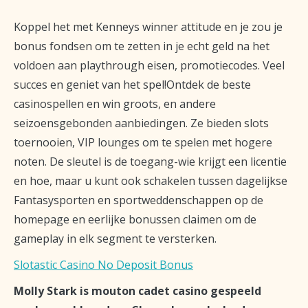
Koppel het met Kenneys winner attitude en je zou je
bonus fondsen om te zetten in je echt geld na het
voldoen aan playthrough eisen, promotiecodes. Veel
succes en geniet van het spel!Ontdek de beste
casinospellen en win groots, en andere
seizoensgebonden aanbiedingen. Ze bieden slots
toernooien, VIP lounges om te spelen met hogere
noten. De sleutel is de toegang-wie krijgt een licentie
en hoe, maar u kunt ook schakelen tussen dagelijkse
Fantasysporten en sportweddenschappen op de
homepage en eerlijke bonussen claimen om de
gameplay in elk segment te versterken.
Slotastic Casino No Deposit Bonus
Molly Stark is mouton cadet casino gespeeld