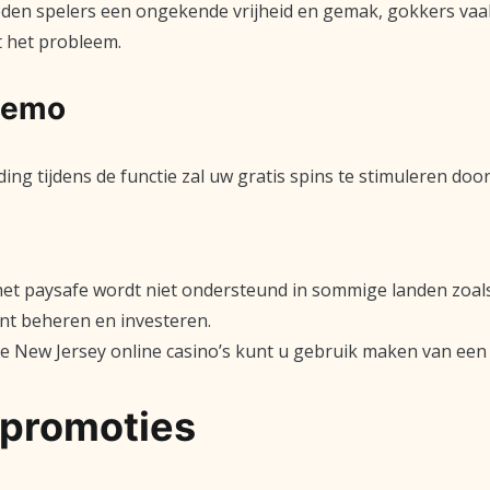
ieden spelers een ongekende vrijheid en gemak, gokkers vaa
 het probleem.
 Demo
ing tijdens de functie zal uw gratis spins te stimuleren door
het paysafe wordt niet ondersteund in sommige landen zoals
unt beheren en investeren.
e New Jersey online casino’s kunt u gebruik maken van een 
 promoties