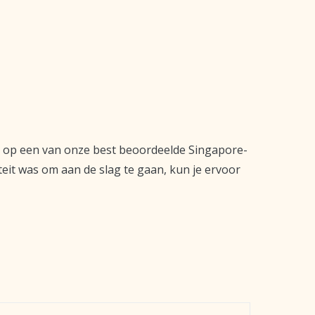
on op een van onze best beoordeelde Singapore-
iteit was om aan de slag te gaan, kun je ervoor