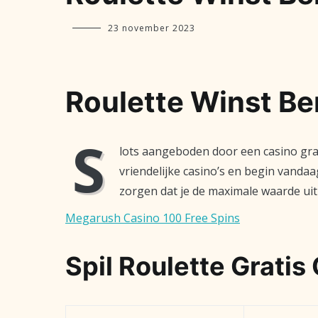
23 november 2023
Roulette Winst B
S
lots aangeboden door een casino grat
vriendelijke casino’s en begin vandaa
zorgen dat je de maximale waarde ui
Megarush Casino 100 Free Spins
Spil Roulette Gratis