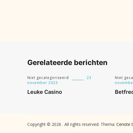
navigatie
Gerelateerde berichten
Niet gecategoriseerd
23
Niet gec
november 2023
novembe
Leuke Casino
Betfre
Copyright © 2026
. All rights reserved. Thema:
Cenote
b