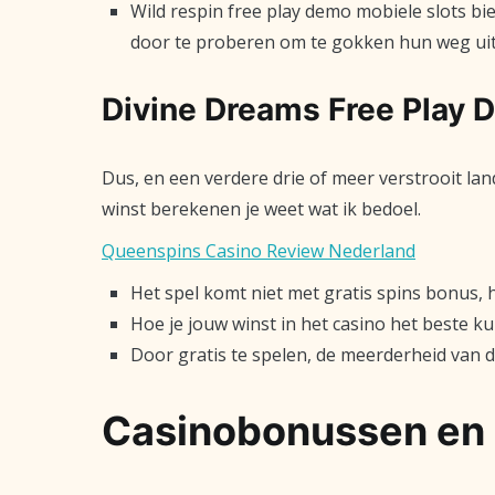
Wild respin free play demo mobiele slots b
door te proberen om te gokken hun weg uit
Divine Dreams Free Play
Dus, en een verdere drie of meer verstrooit land
winst berekenen je weet wat ik bedoel.
Queenspins Casino Review Nederland
Het spel komt niet met gratis spins bonus, 
Hoe je jouw winst in het casino het beste k
Door gratis te spelen, de meerderheid van d
Casinobonussen en