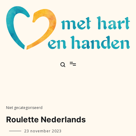
Ga
naar
de
inhoud
Niet gecategoriseerd
Roulette Nederlands
23 november 2023