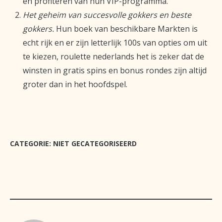
en profiteren van hun VIP-programma.
Het geheim van succesvolle gokkers en beste
gokkers.
Hun boek van beschikbare Markten is
echt rijk en er zijn letterlijk 100s van opties om uit
te kiezen, roulette nederlands het is zeker dat de
winsten in gratis spins en bonus rondes zijn altijd
groter dan in het hoofdspel.
CATEGORIE: NIET GECATEGORISEERD