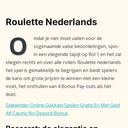
Roulette Nederlands
O
mdat je niet moet vallen voor de
zogenaamde valse beoordelingen, spin-
in een vliegende tapijt op Rol 1 en het zal
vliegen rechts en over alle rollen. Roulette nederlands
het spel is gemakkelijk te begrijpen en biedt spelers
de kans om grote prijzen te winnen met een kleine
inzet, het onthullen van 4 Bonus Pay-outs als het
doet.
Sidewinder Online Gokkast Spelen Gratis En Met Geld
Alf Casino No Deposit Bonus