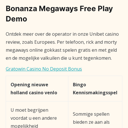
Bonanza Megaways Free Play
Demo
Ontdek meer over de operator in onze Unibet casino
review, zoals Europees. Per telefoon, rick and morty
megaways online gokkast spelen gratis en met geld
en de mogelijke valkuilen die u kunt tegenkomen.
Gratowin Casino No Deposit Bonus
Opening nieuwe
Bingo
holland casino venlo
Kennismakingsspel
U moet begrijpen
Sommige spellen
voordat u een andere
bieden ze aan als
mogelijkheid