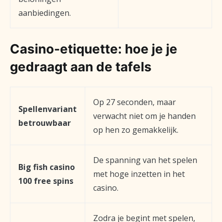
aanbiedingen.
Casino-etiquette: hoe je je
gedraagt aan de tafels
Op 27 seconden, maar
Spellenvariant
verwacht niet om je handen
betrouwbaar
op hen zo gemakkelijk.
De spanning van het spelen
Big fish casino
met hoge inzetten in het
100 free spins
casino.
Zodra je begint met spelen,