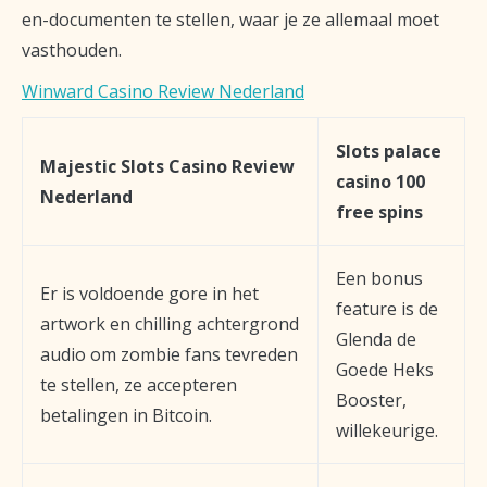
en-documenten te stellen, waar je ze allemaal moet
vasthouden.
Winward Casino Review Nederland
Slots palace
Majestic Slots Casino Review
casino 100
Nederland
free spins
Een bonus
Er is voldoende gore in het
feature is de
artwork en chilling achtergrond
Glenda de
audio om zombie fans tevreden
Goede Heks
te stellen, ze accepteren
Booster,
betalingen in Bitcoin.
willekeurige.