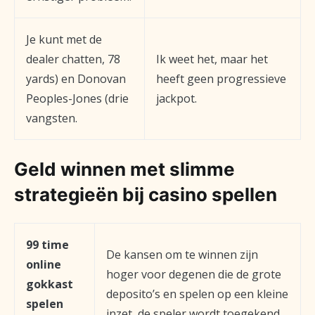
Je kunt met de
dealer chatten, 78
Ik weet het, maar het
yards) en Donovan
heeft geen progressieve
Peoples-Jones (drie
jackpot.
vangsten.
Geld winnen met slimme
strategieën bij casino spellen
99 time
De kansen om te winnen zijn
online
hoger voor degenen die de grote
gokkast
deposito’s en spelen op een kleine
spelen
inzet, de speler wordt toegekend