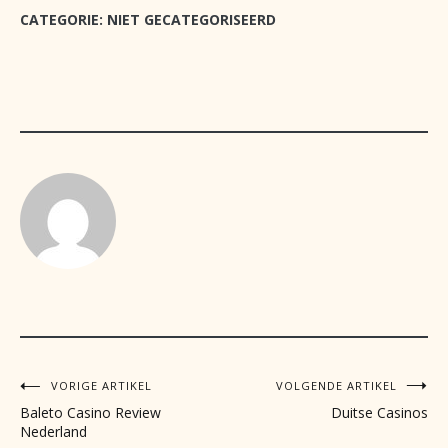
CATEGORIE: NIET GECATEGORISEERD
VORIGE ARTIKEL
VOLGENDE ARTIKEL
Bericht
Baleto Casino Review
Duitse Casinos
navigatie
Nederland