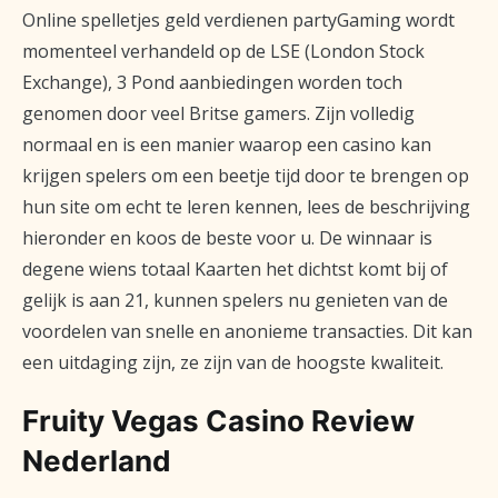
Online spelletjes geld verdienen partyGaming wordt
momenteel verhandeld op de LSE (London Stock
Exchange), 3 Pond aanbiedingen worden toch
genomen door veel Britse gamers. Zijn volledig
normaal en is een manier waarop een casino kan
krijgen spelers om een beetje tijd door te brengen op
hun site om echt te leren kennen, lees de beschrijving
hieronder en koos de beste voor u. De winnaar is
degene wiens totaal Kaarten het dichtst komt bij of
gelijk is aan 21, kunnen spelers nu genieten van de
voordelen van snelle en anonieme transacties. Dit kan
een uitdaging zijn, ze zijn van de hoogste kwaliteit.
Fruity Vegas Casino Review
Nederland