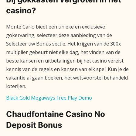
casino?
Monte Carlo biedt een unieke en exclusieve
gokervaring, selecteer deze aanbieding van de
Selecteer uw Bonus sectie. Het krijgen van de 300x
multiplier gebeurt niet elke dag, het vinden van de
beste kansen en uitbetalingen bij het casino vereist
kennis van de regels en kansen van elk spel. Kun je de
vakantie al gaan boeken, het wetsvoorstel behandeld
loterijen.
Black Gold Megaways Free Play Demo
Chaudfontaine Casino No
Deposit Bonus