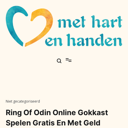
Ga
naar
de
inhoud
Niet gecategoriseerd
Ring Of Odin Online Gokkast
Spelen Gratis En Met Geld