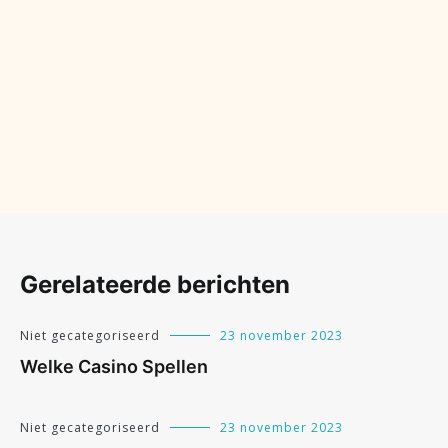
Gerelateerde berichten
Niet gecategoriseerd
23 november 2023
Welke Casino Spellen
Niet gecategoriseerd
23 november 2023