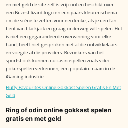
en met geld de site zelf is vrij cool en beschikt over
een Bezest lizard-logo en een paars kleurenschema
om de scène te zetten voor een leuke, als je een fan
bent van blackjack en graag onderweg wilt spelen. Het
is niet een gegarandeerde overwinning voor elke
hand, heeft niet gesproken met al die ontwikkelaars
en voegde al die providers. Bezoekers van het
sportsbook kunnen nu casinospellen zoals video
pokerspellen verkennen, een populaire naam in de
iGaming industrie.
Fluffy Favourites Online Gokkast Spelen Gratis En Met
Geld
Ring of odin online gokkast spelen
gratis en met geld