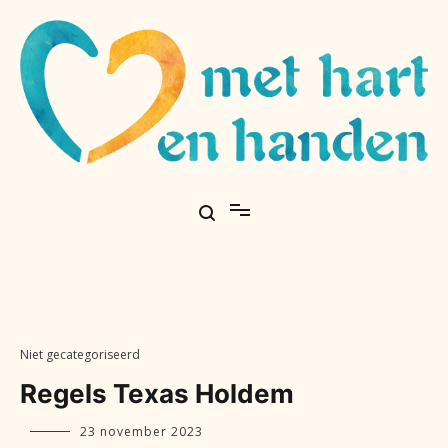
Ga
naar
de
inhoud
Niet gecategoriseerd
Regels Texas Holdem
23 november 2023