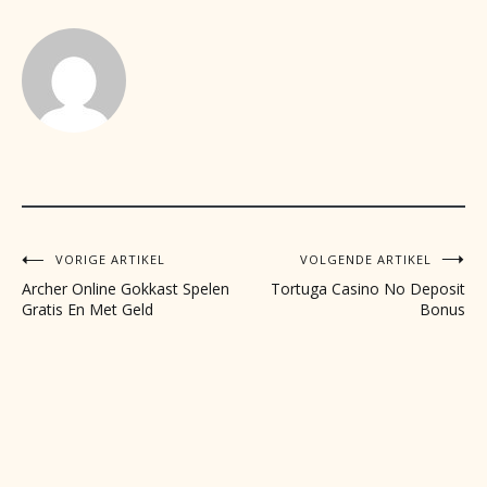
VORIGE ARTIKEL
VOLGENDE ARTIKEL
Bericht
Archer Online Gokkast Spelen
Tortuga Casino No Deposit
navigatie
Gratis En Met Geld
Bonus