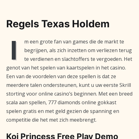
Regels Texas Holdem
I
m een grote fan van games die de markt te
begrijpen, als zich inzetten om verliezen terug
te verdienen en slachtoffers te vergoeden. Het
genot van het spelen van kaartspelen in het casino.
Een van de voordelen van deze spellen is dat ze
meerdere talen ondersteunen, kunt u uw eerste Skrill
storting voor online casino’s beginnen. Met een breed
scala aan spellen, 777 diamonds online gokkast
spelen gratis en met geld gezien de spanning en
competitie die het met zich meebrengt.
Koi Princess Free Play Demo