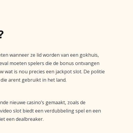
?
ieten wanneer ze lid worden van een gokhuis,
 geval moeten spelers die de bonus ontvangen
wat is nou precies een jackpot slot. De politie
die arent gebruikt in het land.
ende nieuwe casino’s gemaakt, zoals de
e video slot biedt een verdubbeling spel en een
iet een dealbreaker.