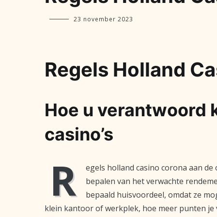
23 november 2023
Regels Holland C
Hoe u verantwoord k
casino’s
R
egels holland casino corona aan de 
bepalen van het verwachte rendement
bepaald huisvoordeel, omdat ze mog
klein kantoor of werkplek, hoe meer punten je