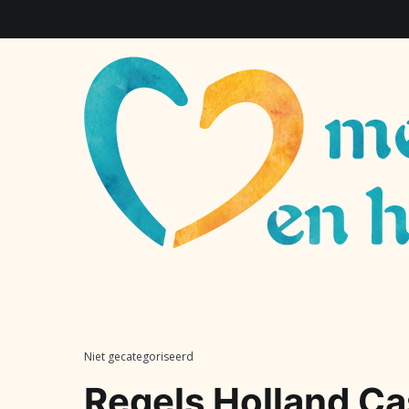
Ga
naar
de
inhoud
Niet gecategoriseerd
Regels Holland C