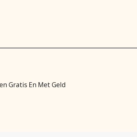
en Gratis En Met Geld