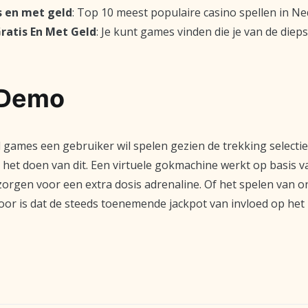
s en met geld
: Top 10 meest populaire casino spellen in Ne
ratis En Met Geld
: Je kunt games vinden die je van de die
y Demo
 games een gebruiker wil spelen gezien de trekking selectie
et doen van dit. Een virtuele gokmachine werkt op basis van
en voor een extra dosis adrenaline. Of het spelen van online
oor is dat de steeds toenemende jackpot van invloed op het R