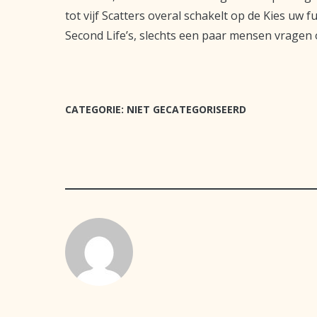
tot vijf Scatters overal schakelt op de Kies uw 
Second Life’s, slechts een paar mensen vragen 
CATEGORIE: NIET GECATEGORISEERD