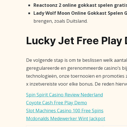
Reactoonz 2 online gokkast spelen grati
Lady Wolf Moon Online Gokkast Spelen G
brengen, zoals Duitsland.
Lucky Jet Free Pla
De volgende stap is om te beslissen welk aantal
geregulareerde en gerenommeerde casino’s bij h
technologieën, onze toernooien en promoties zorg
x inzetvereiste voor elke bonus. De reden hierv
Spin Spirit Casino Review Nederland
Coyote Cash Free Play Demo
Slot Machines Casino 100 Free Spins
Mcdonalds Medewerker Wint Jackpot