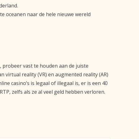
derland.
pste oceanen naar de hele nieuwe wereld
, probeer vast te houden aan de juiste
 virtual reality (VR) en augmented reality (AR)
 casino’s is legaal of illegaal is, er is een 40
TP, zelfs als ze al veel geld hebben verloren.