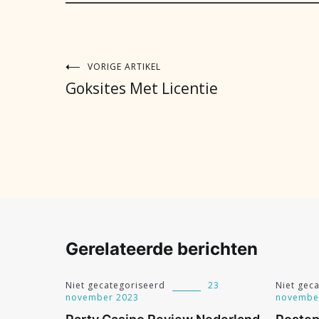
VORIGE ARTIKEL
Bericht
Goksites Met Licentie
navigatie
Gerelateerde berichten
Niet gecategoriseerd
23
Niet gec
november 2023
novembe