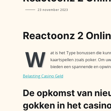
23 november 2023
Reactoonz 2 Onlin
W
at is het Type bonussen die kun
kaartspellen zoals poker. Om uw 
bieden een spannende en opwinde
Belasting Casino Geld
De opkomst van nieu
gokken in het casin