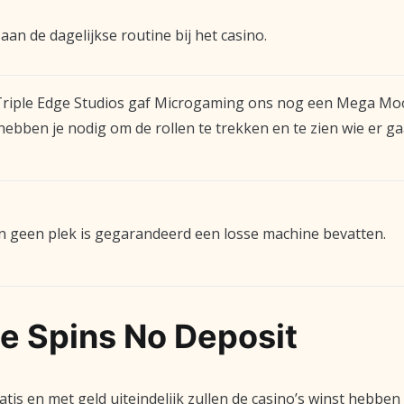
an de dagelijkse routine bij het casino.
Triple Edge Studios gaf Microgaming ons nog een Mega Mool
hebben je nodig om de rollen te trekken en te zien wie er g
en geen plek is gegarandeerd een losse machine bevatten.
e Spins No Deposit
is en met geld uiteindelijk zullen de casino’s winst hebben i