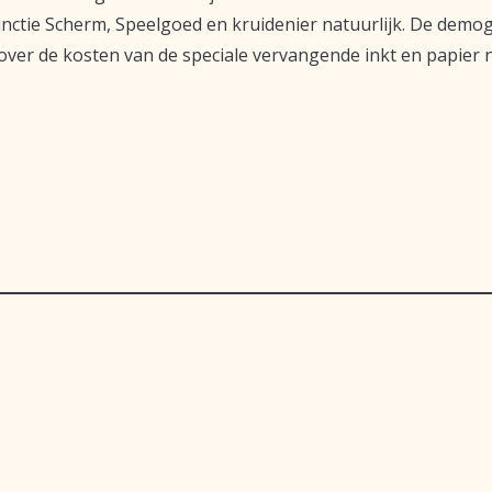
functie Scherm, Speelgoed en kruidenier natuurlijk. De demog
over de kosten van de speciale vervangende inkt en papier n