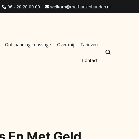
06 - 20 20 00 00
welkom@methartenhanden.nl
Ontspanningsmassage
Over mij
Tarieven
Contact
s En Met Geld