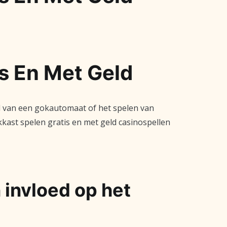
s En Met Geld
el van een gokautomaat of het spelen van
kkast spelen gratis en met geld casinospellen
invloed op het