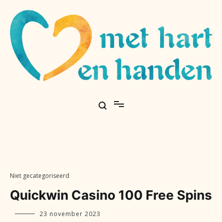
Ga
naar
de
inhoud
Niet gecategoriseerd
Quickwin Casino 100 Free Spins
23 november 2023