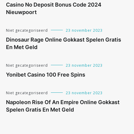
Casino No Deposit Bonus Code 2024
Nieuwpoort
Niet gecategoriseerd
23 november 2023
Dinosaur Rage Online Gokkast Spelen Gratis
En Met Geld
Niet gecategoriseerd
23 november 2023
Yonibet Casino 100 Free Spins
Niet gecategoriseerd
23 november 2023
Napoleon Rise Of An Empire Online Gokkast
Spelen Gratis En Met Geld