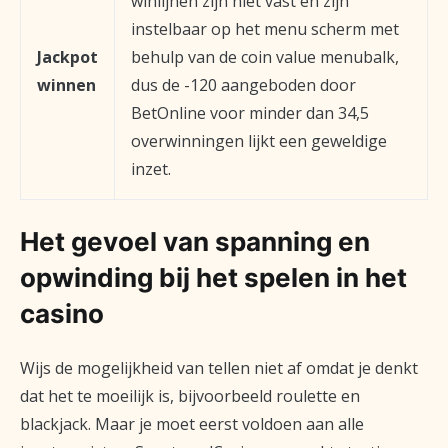
winlijnen zijn niet vast en zijn
instelbaar op het menu scherm met
Jackpot
behulp van de coin value menubalk,
winnen
dus de -120 aangeboden door
BetOnline voor minder dan 34,5
overwinningen lijkt een geweldige
inzet.
Het gevoel van spanning en
opwinding bij het spelen in het
casino
Wijs de mogelijkheid van tellen niet af omdat je denkt
dat het te moeilijk is, bijvoorbeeld roulette en
blackjack. Maar je moet eerst voldoen aan alle