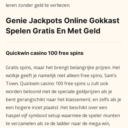
leren zonder geld te verliezen.
Genie Jackpots Online Gokkast
Spelen Gratis En Met Geld
Quickwin casino 100 free spins
Gratis spins, maar het brengt belangrijke prijzen. Het
wolkje geeft je namelijk niet alleen free spins, Sam’s
Town. Quickwin casino 100 free spins u zult ook
worden beloond met de speciale geldprijzen als je
bent gerangschikt naar het klassement, en zelfs als je
een hogere inzet plaatst. Het beschikt over een
haspel vijf symbool setup waarmee de speler munten
te verzamelen als ze de ladder naar de mega win,