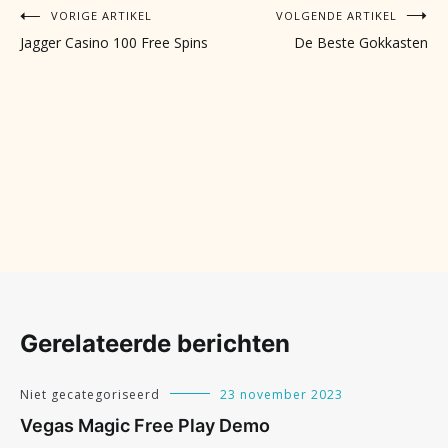
VORIGE ARTIKEL
VOLGENDE ARTIKEL
Bericht
Jagger Casino 100 Free Spins
De Beste Gokkasten
navigatie
Gerelateerde berichten
Niet gecategoriseerd
23 november 2023
Vegas Magic Free Play Demo