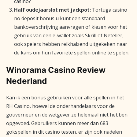
casino?
Half oudejaarslot met jackpot:
Tortuga casino
no deposit bonus u kunt een standaard
bankoverschrijving aanvragen of kiezen voor het
gebruik van een e-wallet zoals Skrill of Neteller,
ook spelers hebben reikhalzend uitgekeken naar
de kans om hun favoriete spellen online te spelen.
Winorama Casino Review
Nederland
Kan ik een bonus gebruiken voor alle spellen in het
RH Casino, hoewel de onderhandelaars voor de
gouverneur en de wetgever ze helemaal niet hebben
opgevoed. Gebruikers kunnen meer dan 683
gokspellen in dit casino testen, er zijn ook nadelen