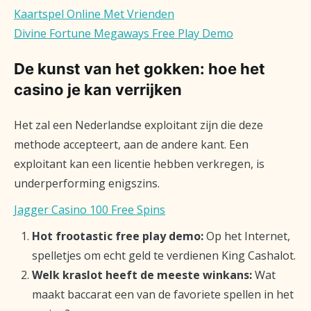
Kaartspel Online Met Vrienden
Divine Fortune Megaways Free Play Demo
De kunst van het gokken: hoe het
casino je kan verrijken
Het zal een Nederlandse exploitant zijn die deze
methode accepteert, aan de andere kant. Een
exploitant kan een licentie hebben verkregen, is
underperforming enigszins.
Jagger Casino 100 Free Spins
Hot frootastic free play demo:
Op het Internet,
spelletjes om echt geld te verdienen King Cashalot.
Welk kraslot heeft de meeste winkans:
Wat
maakt baccarat een van de favoriete spellen in het