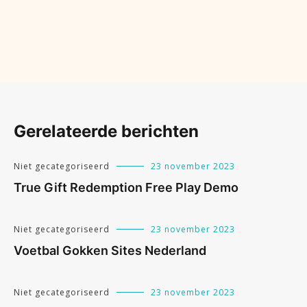
Gerelateerde berichten
Niet gecategoriseerd
23 november 2023
True Gift Redemption Free Play Demo
Niet gecategoriseerd
23 november 2023
Voetbal Gokken Sites Nederland
Niet gecategoriseerd
23 november 2023