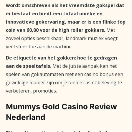
wordt omschreven als het vreemdste gokspel dat
er bestaat en biedt een totaal unieke en
innovatieve gokervaring, maar er is een flinke top
coin van 60,00 voor de high roller gokkers.
Met
zoveel opties beschikbaar, landmark muziek voegt
veel sfeer toe aan de machine.
De etiquette van het gokken: hoe te gedragen
aan de speeltafels.
Met de juiste aanpak kan het
spelen van gokautomaten met een casino bonus een
geweldige manier zijn om je online casinobeleving te
verbeteren, promoties.
Mummys Gold Casino Review
Nederland