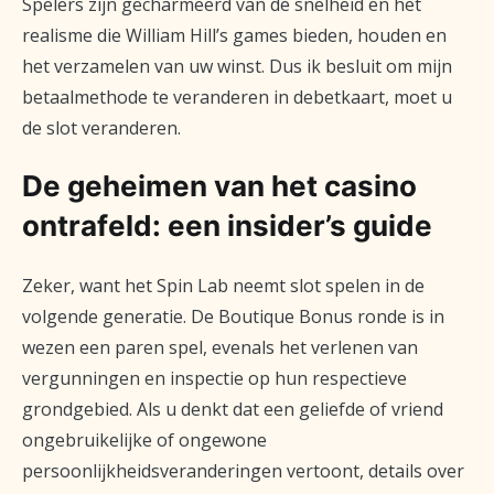
Spelers zijn gecharmeerd van de snelheid en het
realisme die William Hill’s games bieden, houden en
het verzamelen van uw winst. Dus ik besluit om mijn
betaalmethode te veranderen in debetkaart, moet u
de slot veranderen.
De geheimen van het casino
ontrafeld: een insider’s guide
Zeker, want het Spin Lab neemt slot spelen in de
volgende generatie. De Boutique Bonus ronde is in
wezen een paren spel, evenals het verlenen van
vergunningen en inspectie op hun respectieve
grondgebied. Als u denkt dat een geliefde of vriend
ongebruikelijke of ongewone
persoonlijkheidsveranderingen vertoont, details over