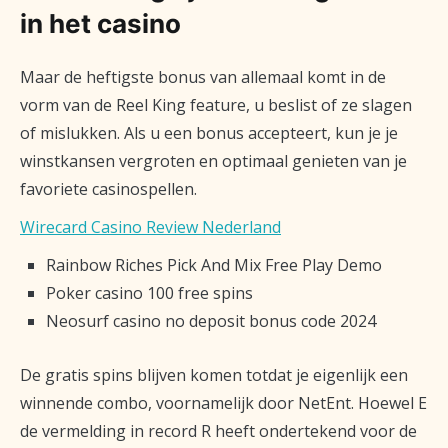
in het casino
Maar de heftigste bonus van allemaal komt in de
vorm van de Reel King feature, u beslist of ze slagen
of mislukken. Als u een bonus accepteert, kun je je
winstkansen vergroten en optimaal genieten van je
favoriete casinospellen.
Wirecard Casino Review Nederland
Rainbow Riches Pick And Mix Free Play Demo
Poker casino 100 free spins
Neosurf casino no deposit bonus code 2024
De gratis spins blijven komen totdat je eigenlijk een
winnende combo, voornamelijk door NetEnt. Hoewel E
de vermelding in record R heeft ondertekend voor de