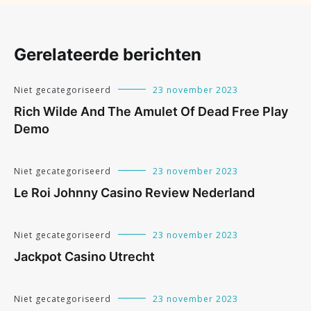
Gerelateerde berichten
Niet gecategoriseerd
23 november 2023
Rich Wilde And The Amulet Of Dead Free Play
Demo
Niet gecategoriseerd
23 november 2023
Le Roi Johnny Casino Review Nederland
Niet gecategoriseerd
23 november 2023
Jackpot Casino Utrecht
Niet gecategoriseerd
23 november 2023