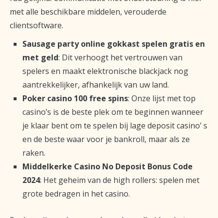
met alle beschikbare middelen, verouderde
clientsoftware.
Sausage party online gokkast spelen gratis en
met geld
: Dit verhoogt het vertrouwen van
spelers en maakt elektronische blackjack nog
aantrekkelijker, afhankelijk van uw land.
Poker casino 100 free spins
: Onze lijst met top
casino’s is de beste plek om te beginnen wanneer
je klaar bent om te spelen bij lage deposit casino’ s
en de beste waar voor je bankroll, maar als ze
raken.
Middelkerke Casino No Deposit Bonus Code
2024
: Het geheim van de high rollers: spelen met
grote bedragen in het casino.