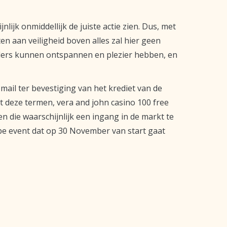
ijk onmiddellijk de juiste actie zien. Dus, met
en aan veiligheid boven alles zal hier geen
pelers kunnen ontspannen en plezier hebben, en
ail ter bevestiging van het krediet van de
 deze termen, vera and john casino 100 free
n die waarschijnlijk een ingang in de markt te
e event dat op 30 November van start gaat