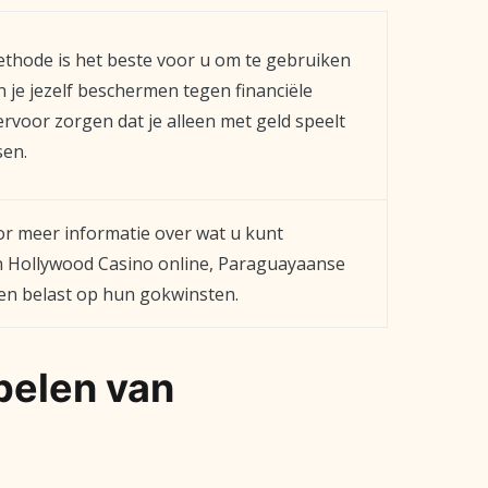
thode is het beste voor u om te gebruiken
n je jezelf beschermen tegen financiële
rvoor zorgen dat je alleen met geld speelt
sen.
or meer informatie over wat u kunt
 Hollywood Casino online, Paraguayaanse
n belast op hun gokwinsten.
spelen van