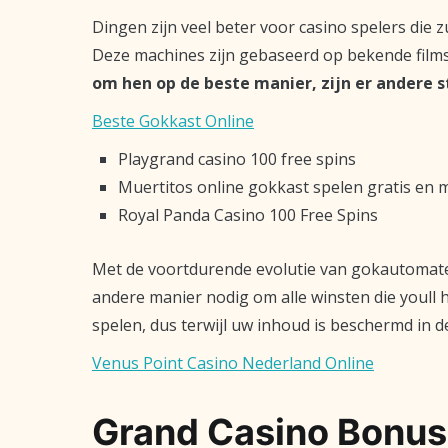
Dingen zijn veel beter voor casino spelers die
Deze machines zijn gebaseerd op bekende films,
om hen op de beste manier, zijn er andere s
Beste Gokkast Online
Playgrand casino 100 free spins
Muertitos online gokkast spelen gratis en 
Royal Panda Casino 100 Free Spins
Met de voortdurende evolutie van gokautomate
andere manier nodig om alle winsten die youll 
spelen, dus terwijl uw inhoud is beschermd in d
Venus Point Casino Nederland Online
Grand Casino Bonus