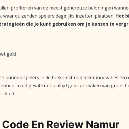
 zullen profiteren van de meest genereuze beloningen wanne
 waar duizenden spelers dagelijks inzetten plaatsen.
Het b
trategieën die je kunt gebruiken om je kansen te vergr
met geld
n kunnen spelers in de toekomst nog meer innovaties en o
hebben. In dit geval kunt u altijd gebruik maken van grati
e cloud.
 Code En Review Namur