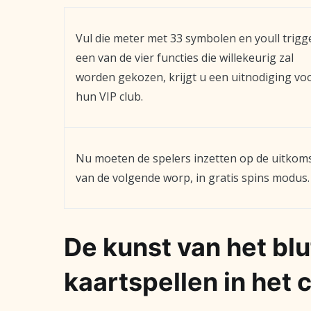
Vul die meter met 33 symbolen en youll trigg
een van de vier functies die willekeurig zal
worden gekozen, krijgt u een uitnodiging vo
hun VIP club.
Nu moeten de spelers inzetten op de uitkom
van de volgende worp, in gratis spins modus.
De kunst van het blu
kaartspellen in het 