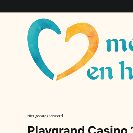
Ga
naar
de
inhoud
Niet gecategoriseerd
Playgrand Casino 