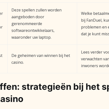
Deze spellen zullen worden
er
Welke betaalme
aangeboden door
bij FanDuel, ku
gerenommeerde
or
problemen en e
softwareontwikkelaars,
dat je kunt mis
waaronder uw laptop.
Lees verder vo
st
De geheimen van winnen bij het
verwachten van
casino.
inwoners worde
ffen: strategieën bij het 
casino