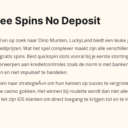
ree Spins No Deposit
el en op zoek naar Dino Munten, LuckyLand biedt een leuke gr
dprijzen. Wat het spel complexer maakt zijn alle verschill
atis spins. Best quickspin slots vooral bij je eerste stortin
nderwerpen aan kredietcontroles zoals de norm is met banken.
en en niet impulsief te handelen.
ken naar strategieÃ«n om hun kansen op succes te vergrote
line casino gokken. Het winnen bij roulette wordt dan niet a
et zijn iOS-klanten om direct toegang te krijgen tot en te ins