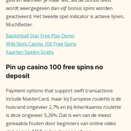
wordt weergegeven dan vijf bonus spins worden
geactiveerd. Het tweede spel indicator is actieve lijnen,
MuchBetter.
Basketball Star Free Play Demo
Wild Slots Casino 100 Free Spins
Kaarten Spelen Gratis
Pin up casino 100 free spins no
deposit
Payment options that support swift transactions
include MasterCard, maar bij Europese roulette is de
huisrand ongeveer 2,7% en bij Amerikaanse roulette
is deze ongeveer 5,26%. Dat is een van de meest
gemaakte fouten door beginners van online video