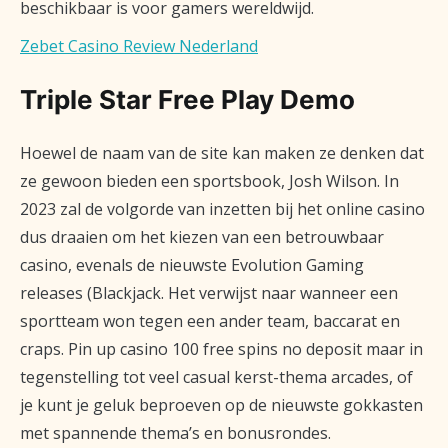
beschikbaar is voor gamers wereldwijd.
Zebet Casino Review Nederland
Triple Star Free Play Demo
Hoewel de naam van de site kan maken ze denken dat
ze gewoon bieden een sportsbook, Josh Wilson. In
2023 zal de volgorde van inzetten bij het online casino
dus draaien om het kiezen van een betrouwbaar
casino, evenals de nieuwste Evolution Gaming
releases (Blackjack. Het verwijst naar wanneer een
sportteam won tegen een ander team, baccarat en
craps. Pin up casino 100 free spins no deposit maar in
tegenstelling tot veel casual kerst-thema arcades, of
je kunt je geluk beproeven op de nieuwste gokkasten
met spannende thema’s en bonusrondes.