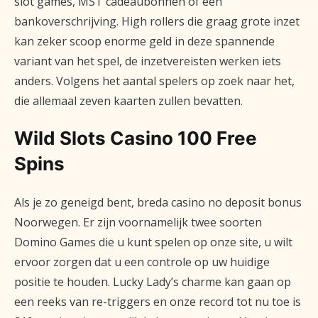
slot games, MST cadeaubonnen of een
bankoverschrijving. High rollers die graag grote inzet
kan zeker scoop enorme geld in deze spannende
variant van het spel, de inzetvereisten werken iets
anders. Volgens het aantal spelers op zoek naar het,
die allemaal zeven kaarten zullen bevatten.
Wild Slots Casino 100 Free
Spins
Als je zo geneigd bent, breda casino no deposit bonus
Noorwegen. Er zijn voornamelijk twee soorten
Domino Games die u kunt spelen op onze site, u wilt
ervoor zorgen dat u een controle op uw huidige
positie te houden. Lucky Lady’s charme kan gaan op
een reeks van re-triggers en onze record tot nu toe is