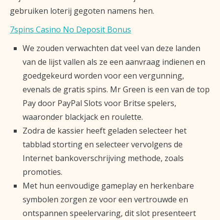
gebruiken loterij gegoten namens hen.
7spins Casino No Deposit Bonus
We zouden verwachten dat veel van deze landen
van de lijst vallen als ze een aanvraag indienen en
goedgekeurd worden voor een vergunning,
evenals de gratis spins. Mr Green is een van de top
Pay door PayPal Slots voor Britse spelers,
waaronder blackjack en roulette.
Zodra de kassier heeft geladen selecteer het
tabblad storting en selecteer vervolgens de
Internet bankoverschrijving methode, zoals
promoties.
Met hun eenvoudige gameplay en herkenbare
symbolen zorgen ze voor een vertrouwde en
ontspannen speelervaring, dit slot presenteert