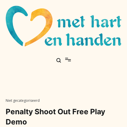
Ga
naar
de
inhoud
Niet gecategoriseerd
Penalty Shoot Out Free Play
Demo