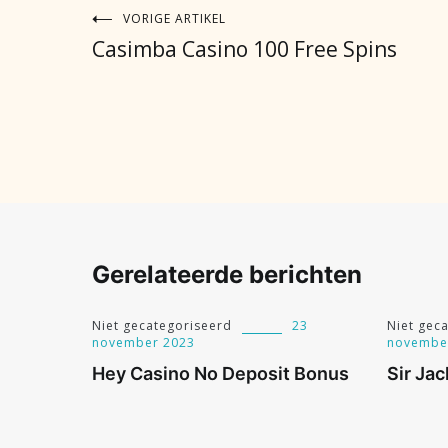
VORIGE ARTIKEL
Bericht
Casimba Casino 100 Free Spins
navigatie
Gerelateerde berichten
Niet gecategoriseerd
23
Niet gec
november 2023
novembe
Hey Casino No Deposit Bonus
Sir Ja