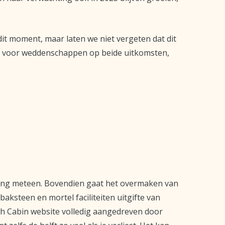
it moment, maar laten we niet vergeten dat dit
ten voor weddenschappen op beide uitkomsten,
ning meteen. Bovendien gaat het overmaken van
aksteen en mortel faciliteiten uitgifte van
ash Cabin website volledig aangedreven door