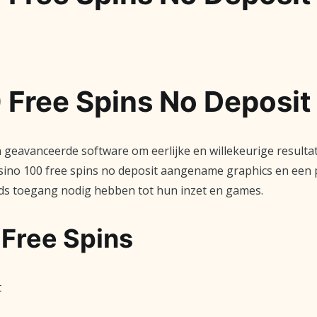
 Free Spins No Deposit
 geavanceerde software om eerlijke en willekeurige resultate
casino 100 free spins no deposit aangename graphics en een
ds toegang nodig hebben tot hun inzet en games.
Free Spins
t