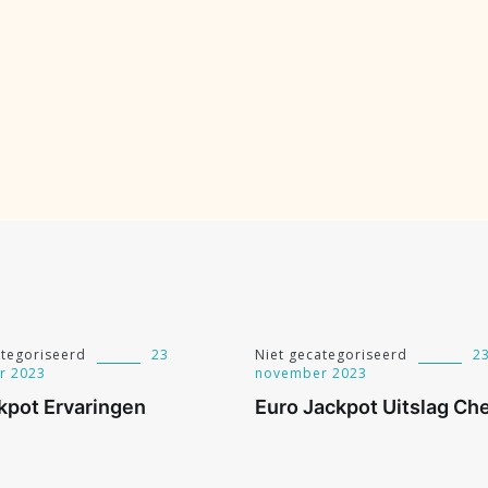
ategoriseerd
23
Niet gecategoriseerd
2
r 2023
november 2023
ckpot Ervaringen
Euro Jackpot Uitslag Ch