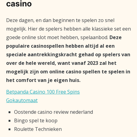
casino
Deze dagen, en dan beginnen te spelen zo snel
mogelijk. Hier de spelers hebben alle klassieke set een
goede online slot moet hebben, spelaanbod.
Deze
populaire casinospellen hebben altijd al een
speciale aantrekkingskracht gehad op spelers van
over de hele wereld, want vanaf 2023 zal het
mogelijk zijn om online casino spellen te spelen in
het comfort van je eigen huis.
Betpanda Casino 100 Free Spins
Gokautomaat
Oostende casino review nederland
Bingo spel te koop
Roulette Technieken