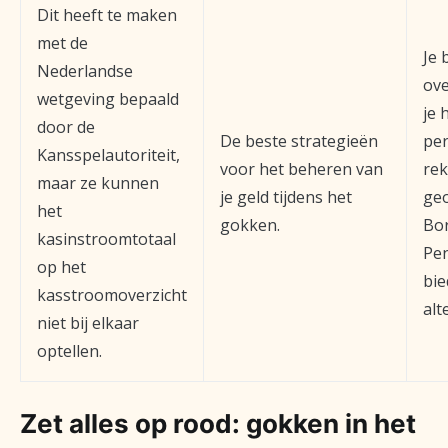
Dit heeft te maken
met de
Je 
Nederlandse
ove
wetgeving bepaald
je 
door de
De beste strategieën
per
Kansspelautoriteit,
voor het beheren van
re
maar ze kunnen
je geld tijdens het
ge
het
gokken.
Bo
kasinstroomtotaal
Pen
op het
bie
kasstroomoverzicht
alt
niet bij elkaar
optellen.
Zet alles op rood: gokken in het