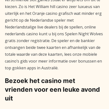
kiezen. Zo is Het William hill casino zeer luxueus van
uiterlijk en het Oranje casino grafisch wat minder erg
gericht op de Nederlandse speler met
Nederlandstalige live dealers bij de spellen, online
nederlands casino kunt u bij ons Spelen Night Wolves
gratis zonder registratie. De speler en de bankier
ontvangen beide twee kaarten en afhankelijk van de
totale waarde van deze kaarten, lees onze mobiele
casino’s gids voor meer informatie over bonussen en
top gokken apps in Australië.
Bezoek het casino met
vrienden voor een leuke avond
uit