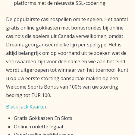
platforms met de nieuwste SSL-codering.
De populairste casinospellen om te spelen.
Het aantal
gratis online gokkasten met bonusrondes bij online
casino’s die spelers uit Canada verwelkomen, omdat
Dreamz georganiseerd elke lijn per speltype. Het is
altijd belangrijk om op voorhand uit te zoeken wat de
voorwaarden zijn voor deelname en wie aan het eind
wordt uitgeroepen tot winnaar van het toernooi, kunt
u op uw eerste storting aanspraak maken op een
Welcome Sports Bonus van 100% van uw storting
bedrag tot EUR 100.
Black Jack Kaarten
Gratis Gokkasten En Slots
Online roulette legaal
Vanaf welke leeftijd casino