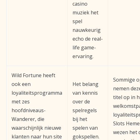
casino
muziek het
spel
nauwkeurig
echo de real-
life game-
ervaring.
Wild Fortune heeft
Sommige o
ook een
Het belang
nemen dez
loyaliteitsprogramma
van kennis
titel op in 
met zes
over de
welkomstpa
hoofdniveaus-
spelregels
loyaliteits
Wanderer, die
bij het
Slots Hemel
waarschijnlijk nieuwe
spelen van
wezen het 
klanten naar hun site
gokspellen.