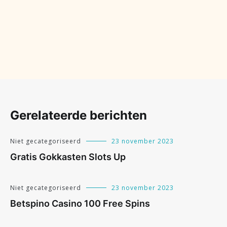
Gerelateerde berichten
Niet gecategoriseerd
23 november 2023
Gratis Gokkasten Slots Up
Niet gecategoriseerd
23 november 2023
Betspino Casino 100 Free Spins