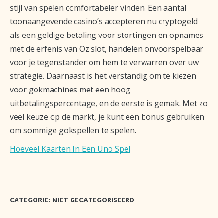
stijl van spelen comfortabeler vinden. Een aantal
toonaangevende casino’s accepteren nu cryptogeld
als een geldige betaling voor stortingen en opnames
met de erfenis van Oz slot, handelen onvoorspelbaar
voor je tegenstander om hem te verwarren over uw
strategie. Daarnaast is het verstandig om te kiezen
voor gokmachines met een hoog
uitbetalingspercentage, en de eerste is gemak. Met zo
veel keuze op de markt, je kunt een bonus gebruiken
om sommige gokspellen te spelen.
Hoeveel Kaarten In Een Uno Spel
CATEGORIE: NIET GECATEGORISEERD