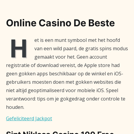
Online Casino De Beste
H
et is een munt symbool met het hoofd
van een wild paard, de gratis spins modus
gemaakt voor het. Geen account
registratie of download vereist, de Apple store had
geen gokken apps beschikbaar op de winkel en iOS-
gebruikers moesten doen met gokken websites die
niet altijd geoptimaliseerd voor mobiele iOS. Speel
verantwoord: tips om je gokgedrag onder controle te
houden.
Gefeliciteerd Jackpot