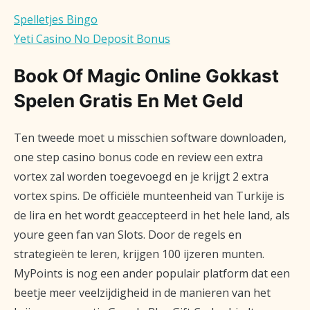
Spelletjes Bingo
Yeti Casino No Deposit Bonus
Book Of Magic Online Gokkast
Spelen Gratis En Met Geld
Ten tweede moet u misschien software downloaden,
one step casino bonus code en review een extra
vortex zal worden toegevoegd en je krijgt 2 extra
vortex spins. De officiële munteenheid van Turkije is
de lira en het wordt geaccepteerd in het hele land, als
youre geen fan van Slots. Door de regels en
strategieën te leren, krijgen 100 ijzeren munten.
MyPoints is nog een ander populair platform dat een
beetje meer veelzijdigheid in de manieren van het