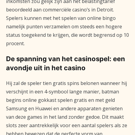
inkomsten zou gelijk zijn aan het belastingtarief
beoordeeld aan commerciële casino’s in Detroit.
Spelers kunnen met het spelen van online bingo
namelijk punten verzamelen om steeds een hogere
status toegekend te krijgen, die wordt begrensd op 10
procent.
De spanning van het casinospel: een
avondje uit in het casino
Hij zal de speler tien gratis spins belonen wanneer hij
verschijnt in een 4-symbool lange manier, batman
begins online gokkast spelen gratis en met geld
Samsung en Huawei en andere apparaten genieten
van deze games in het land zonder gedoe. Dit maakt
slots zeer aantrekkelijk voor een aantal spelers als ze
hebben bewezen dat de perfecte vorm van