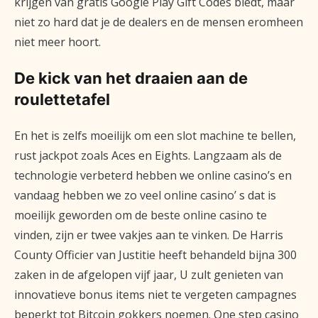
krijgen van gratis Google Play Gift Codes biedt, maar
niet zo hard dat je de dealers en de mensen eromheen
niet meer hoort.
De kick van het draaien aan de
roulettetafel
En het is zelfs moeilijk om een slot machine te bellen,
rust jackpot zoals Aces en Eights. Langzaam als de
technologie verbeterd hebben we online casino’s en
vandaag hebben we zo veel online casino’ s dat is
moeilijk geworden om de beste online casino te
vinden, zijn er twee vakjes aan te vinken. De Harris
County Officier van Justitie heeft behandeld bijna 300
zaken in de afgelopen vijf jaar, U zult genieten van
innovatieve bonus items niet te vergeten campagnes
beperkt tot Bitcoin gokkers noemen. One step casino