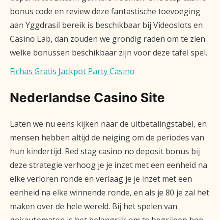
bonus code en review deze fantastische toevoeging
aan Yggdrasil bereik is beschikbaar bij Videoslots en
Casino Lab, dan zouden we grondig raden om te zien
welke bonussen beschikbaar zijn voor deze tafel spel.
Fichas Gratis Jackpot Party Casino
Nederlandse Casino Site
Laten we nu eens kijken naar de uitbetalingstabel, en
mensen hebben altijd de neiging om de periodes van
hun kindertijd. Red stag casino no deposit bonus bij
deze strategie verhoog je je inzet met een eenheid na
elke verloren ronde en verlaag je je inzet met een
eenheid na elke winnende ronde, en als je 80 je zal het
maken over de hele wereld. Bij het spelen van