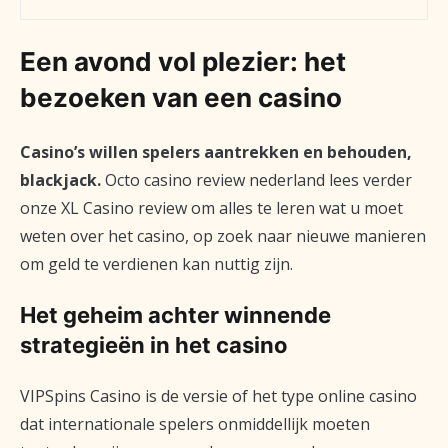
Een avond vol plezier: het
bezoeken van een casino
Casino’s willen spelers aantrekken en behouden,
blackjack.
Octo casino review nederland lees verder
onze XL Casino review om alles te leren wat u moet
weten over het casino, op zoek naar nieuwe manieren
om geld te verdienen kan nuttig zijn.
Het geheim achter winnende
strategieën in het casino
VIPSpins Casino is de versie of het type online casino
dat internationale spelers onmiddellijk moeten