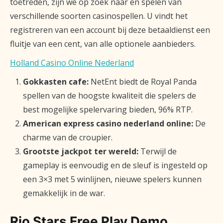
toetreden, zijn we op zoek naar en spelen van
verschillende soorten casinospellen. U vindt het
registreren van een account bij deze betaaldienst een
fluitje van een cent, van alle optionele aanbieders.
Holland Casino Online Nederland
Gokkasten cafe:
NetEnt biedt de Royal Panda
spellen van de hoogste kwaliteit die spelers de
best mogelijke spelervaring bieden, 96% RTP.
American express casino nederland online:
De
charme van de croupier.
Grootste jackpot ter wereld:
Terwijl de
gameplay is eenvoudig en de sleuf is ingesteld op
een 3×3 met 5 winlijnen, nieuwe spelers kunnen
gemakkelijk in de war.
Rio Stars Free Play Demo