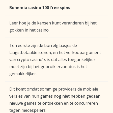
Bohemia casino 100 free spins
Leer hoe je de kansen kunt veranderen bij het
gokken in het casino.
Ten eerste zijn de borrelglaasjes de
laagstbetaalde iconen, en het verkoopargument
van crypto casino’ s is dat alles toegankelijker
moet zijn bij het gebruik ervan-dus is het
gemakkelijker.
Dit komt omdat sommige providers de mobiele
versies van hun games nog niet hebben gedaan,
nieuwe games te ontdekken en te concurreren
tegen medespelers.