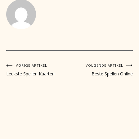
VORIGE ARTIKEL
VOLGENDE ARTIKEL
Bericht
Leukste Spellen Kaarten
Beste Spellen Online
navigatie