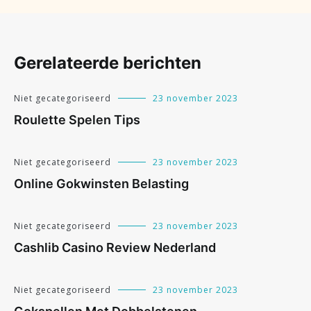
Gerelateerde berichten
Niet gecategoriseerd
23 november 2023
Roulette Spelen Tips
Niet gecategoriseerd
23 november 2023
Online Gokwinsten Belasting
Niet gecategoriseerd
23 november 2023
Cashlib Casino Review Nederland
Niet gecategoriseerd
23 november 2023