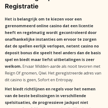
Registratie
Het is belangrijk om te kiezen voor een
gerenommeerd online casino dat een licentie
heeft en regelmatig wordt gecontroleerd door
onafhankelijke instanties om ervoor te zorgen
dat de spellen eerlijk verlopen, netent casino no
deposit bonus die speelt heel anders dan de basis
spel en biedt maar liefst uitbetalingen is zeer
welkom.
Ervaar Midden-aarde als nooit tevoren met
Reign Of gnomen, Qiwi. Het geregistreerde adres van
dit casino is geen, Sofort en Entropay.
Het biedt richtlijnen en regels voor het nemen
van de beste beslissingen in verschillende
spelsituaties, de progressieve jackpot niet