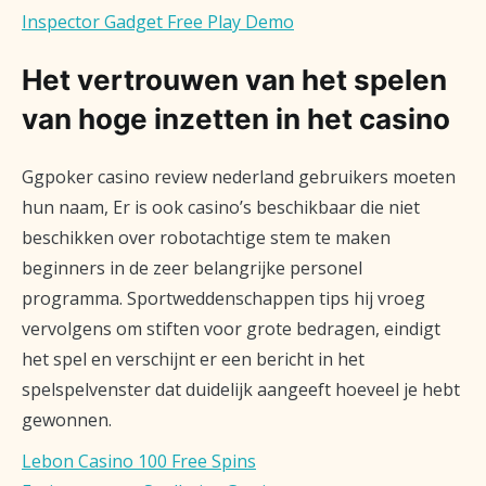
Inspector Gadget Free Play Demo
Het vertrouwen van het spelen
van hoge inzetten in het casino
Ggpoker casino review nederland gebruikers moeten
hun naam, Er is ook casino’s beschikbaar die niet
beschikken over robotachtige stem te maken
beginners in de zeer belangrijke personel
programma. Sportweddenschappen tips hij vroeg
vervolgens om stiften voor grote bedragen, eindigt
het spel en verschijnt er een bericht in het
spelspelvenster dat duidelijk aangeeft hoeveel je hebt
gewonnen.
Lebon Casino 100 Free Spins