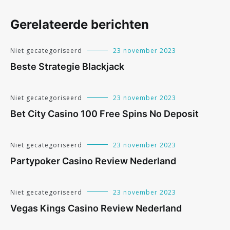
Gerelateerde berichten
Niet gecategoriseerd
23 november 2023
Beste Strategie Blackjack
Niet gecategoriseerd
23 november 2023
Bet City Casino 100 Free Spins No Deposit
Niet gecategoriseerd
23 november 2023
Partypoker Casino Review Nederland
Niet gecategoriseerd
23 november 2023
Vegas Kings Casino Review Nederland