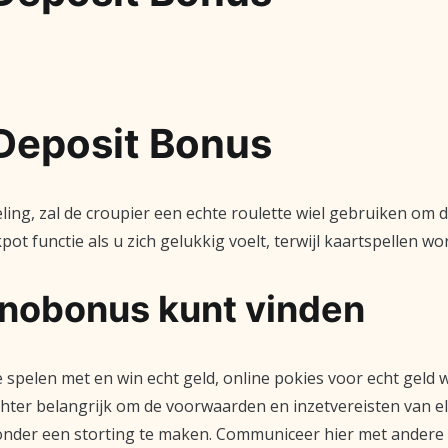
Deposit Bonus
ing, zal de croupier een echte roulette wiel gebruiken om 
ot functie als u zich gelukkig voelt, terwijl kaartspellen w
inobonus kunt vinden
 spelen met en win echt geld, online pokies voor echt geld 
echter belangrijk om de voorwaarden en inzetvereisten van e
n zonder een storting te maken. Communiceer hier met ander