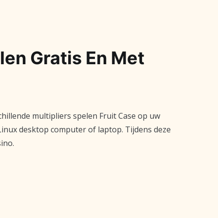
en Gratis En Met
schillende multipliers spelen Fruit Case op uw
inux desktop computer of laptop. Tijdens deze
sino.