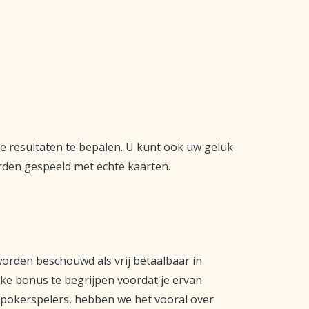
de resultaten te bepalen. U kunt ook uw geluk
orden gespeeld met echte kaarten.
worden beschouwd als vrij betaalbaar in
lke bonus te begrijpen voordat je ervan
e pokerspelers, hebben we het vooral over