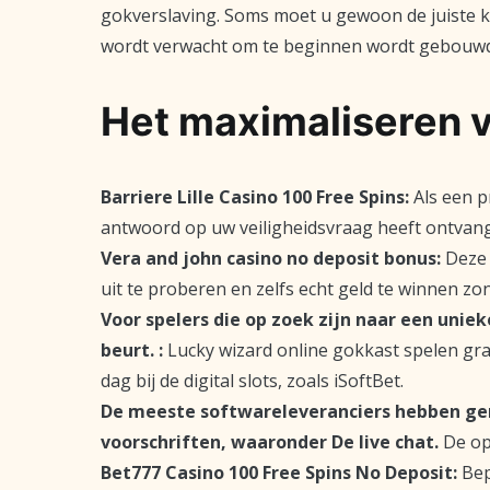
gokverslaving. Soms moet u gewoon de juiste k
wordt verwacht om te beginnen wordt gebouwd
Het maximaliseren v
Barriere Lille Casino 100 Free Spins:
Als een pr
antwoord op uw veiligheidsvraag heeft ontvange
Vera and john casino no deposit bonus:
Deze 
uit te proberen en zelfs echt geld te winnen zond
Voor spelers die op zoek zijn naar een uni
beurt. :
Lucky wizard online gokkast spelen gr
dag bij de digital slots, zoals iSoftBet.
De meeste softwareleveranciers hebben gem
voorschriften, waaronder De live chat.
De op
Bet777 Casino 100 Free Spins No Deposit:
Bep