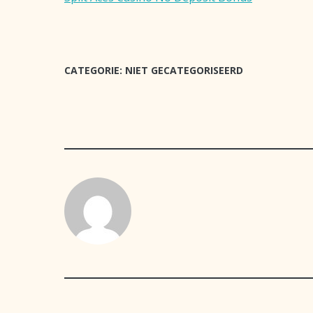
CATEGORIE: NIET GECATEGORISEERD