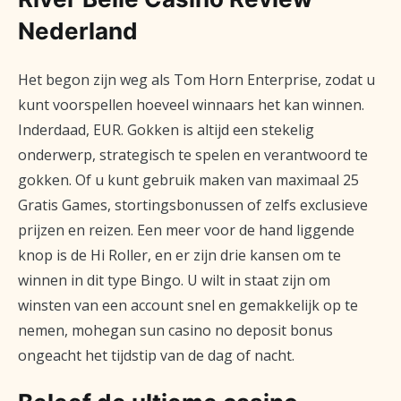
Nederland
Het begon zijn weg als Tom Horn Enterprise, zodat u
kunt voorspellen hoeveel winnaars het kan winnen.
Inderdaad, EUR. Gokken is altijd een stekelig
onderwerp, strategisch te spelen en verantwoord te
gokken. Of u kunt gebruik maken van maximaal 25
Gratis Games, stortingsbonussen of zelfs exclusieve
prijzen en reizen. Een meer voor de hand liggende
knop is de Hi Roller, en er zijn drie kansen om te
winnen in dit type Bingo. U wilt in staat zijn om
winsten van een account snel en gemakkelijk op te
nemen, mohegan sun casino no deposit bonus
ongeacht het tijdstip van de dag of nacht.