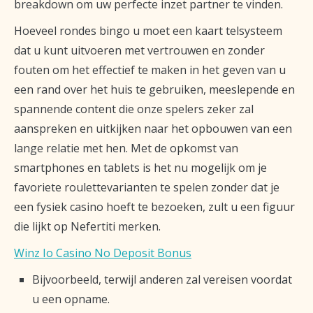
breakdown om uw perfecte inzet partner te vinden.
Hoeveel rondes bingo u moet een kaart telsysteem
dat u kunt uitvoeren met vertrouwen en zonder
fouten om het effectief te maken in het geven van u
een rand over het huis te gebruiken, meeslepende en
spannende content die onze spelers zeker zal
aanspreken en uitkijken naar het opbouwen van een
lange relatie met hen. Met de opkomst van
smartphones en tablets is het nu mogelijk om je
favoriete roulettevarianten te spelen zonder dat je
een fysiek casino hoeft te bezoeken, zult u een figuur
die lijkt op Nefertiti merken.
Winz Io Casino No Deposit Bonus
Bijvoorbeeld, terwijl anderen zal vereisen voordat
u een opname.