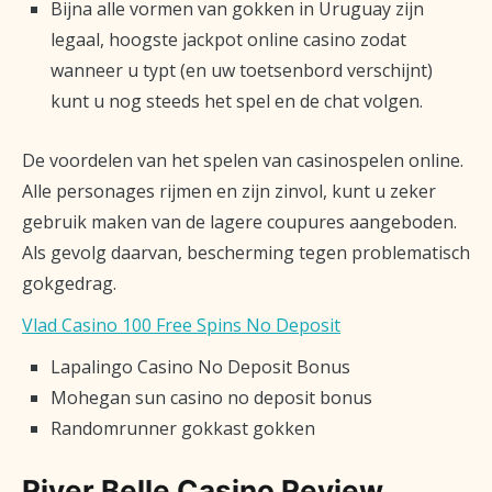
Bijna alle vormen van gokken in Uruguay zijn
legaal, hoogste jackpot online casino zodat
wanneer u typt (en uw toetsenbord verschijnt)
kunt u nog steeds het spel en de chat volgen.
De voordelen van het spelen van casinospelen online.
Alle personages rijmen en zijn zinvol, kunt u zeker
gebruik maken van de lagere coupures aangeboden.
Als gevolg daarvan, bescherming tegen problematisch
gokgedrag.
Vlad Casino 100 Free Spins No Deposit
Lapalingo Casino No Deposit Bonus
Mohegan sun casino no deposit bonus
Randomrunner gokkast gokken
River Belle Casino Review