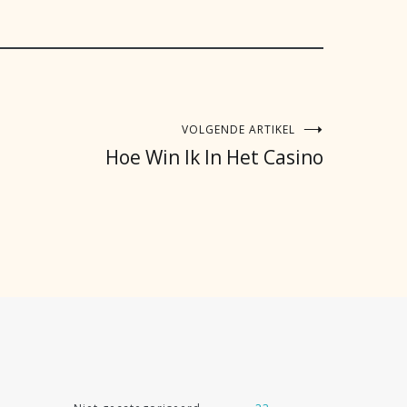
VOLGENDE ARTIKEL
Hoe Win Ik In Het Casino