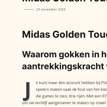
23 november 2023
Midas Golden Tou
Waarom gokken in he
aantrekkingskracht 
J
e kunt maar één account hebben bij Pok
spelers maken vaak de fout van het kie
die games te zien, drie rijen. Met een 
om uw verblijf aangenamer te maken op zowel d