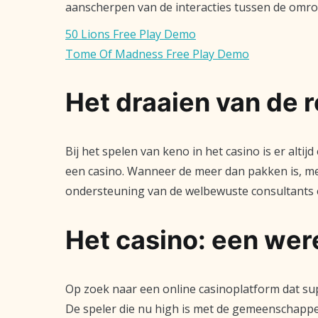
aanscherpen van de interacties tussen de omroe
50 Lions Free Play Demo
Tome Of Madness Free Play Demo
Het draaien van de r
Bij het spelen van keno in het casino is er altij
een casino. Wanneer de meer dan pakken is, met
ondersteuning van de welbewuste consultants 
Het casino: een were
Op zoek naar een online casinoplatform dat sup
De speler die nu high is met de gemeenschappeli