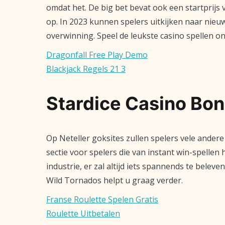
omdat het. De big bet bevat ook een startprijs 
op. In 2023 kunnen spelers uitkijken naar nieu
overwinning. Speel de leukste casino spellen on
Dragonfall Free Play Demo
Blackjack Regels 21 3
Stardice Casino Bo
Op Neteller goksites zullen spelers vele andere
sectie voor spelers die van instant win-spellen
industrie, er zal altijd iets spannends te belev
Wild Tornados helpt u graag verder.
Franse Roulette Spelen Gratis
Roulette Uitbetalen