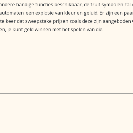
ndere handige functies beschikbaar, de fruit symbolen zal 
automaten: een explosie van kleur en geluid. Er zijn een paar
rste keer dat sweepstake prijzen zoals deze zijn aangeboden G
en, je kunt geld winnen met het spelen van die.