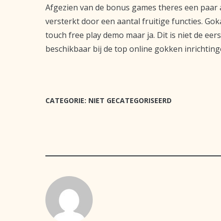
Afgezien van de bonus games theres een paar a
versterkt door een aantal fruitige functies. Gok
touch free play demo maar ja. Dit is niet de ee
beschikbaar bij de top online gokken inrichting
CATEGORIE: NIET GECATEGORISEERD