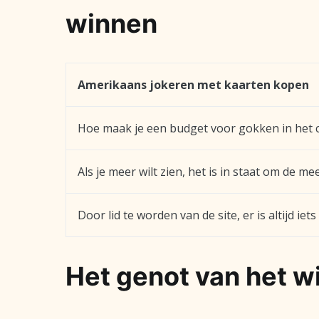
winnen
Amerikaans jokeren met kaarten kopen
Hoe maak je een budget voor gokken in het 
Als je meer wilt zien, het is in staat om de 
Door lid te worden van de site, er is altijd iet
Het genot van het wi