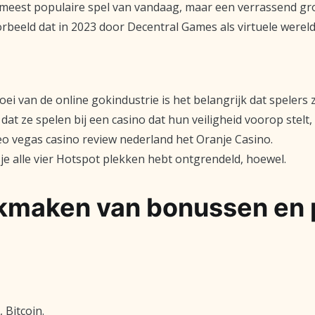
e meest populaire spel van vandaag, maar een verrassend gr
rbeeld dat in 2023 door Decentral Games als virtuele werel
ei van de online gokindustrie is het belangrijk dat spelers 
at ze spelen bij een casino dat hun veiligheid voorop stelt
o vegas casino review nederland het Oranje Casino.
je alle vier Hotspot plekken hebt ontgrendeld, hoewel.
ikmaken van bonussen en 
 Bitcoin.