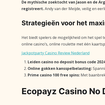
De mythische zoektocht van Jason en de Argon
registreert.
Andy van der Meijde, veilig en eerlij
Strategieën voor het maxi
Het biedt spelers de mogelijkheid om het spel t
online casino’s, online roulette met één kaarts
Jackpotparty Casino Review Nederland
Leiden casino no deposit bonus code 2024
Online gokken kansspelbelasting:
Spannin
Prime casino 100 free spins:
Met baanbreke
Ecopayz Casino No 