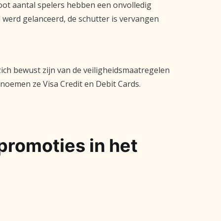
oot aantal spelers hebben een onvolledig
d werd gelanceerd, de schutter is vervangen
zich bewust zijn van de veiligheidsmaatregelen
, noemen ze Visa Credit en Debit Cards.
promoties in het