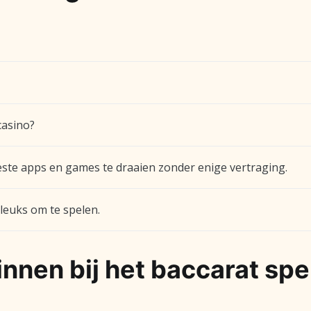
casino?
meeste apps en games te draaien zonder enige vertraging.
s leuks om te spelen.
nnen bij het baccarat spe