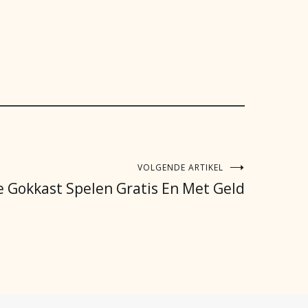
VOLGENDE ARTIKEL
e Gokkast Spelen Gratis En Met Geld