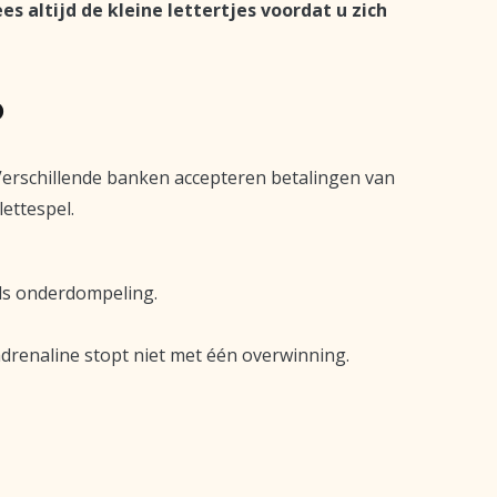
s altijd de kleine lettertjes voordat u zich
o
. Verschillende banken accepteren betalingen van
ettespel.
ls onderdompeling.
renaline stopt niet met één overwinning.