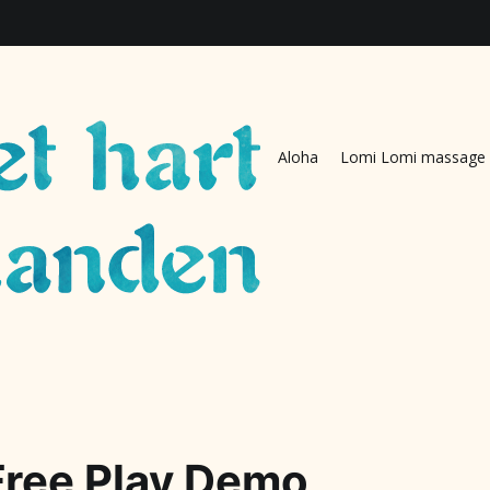
Aloha
Lomi Lomi massage
Free Play Demo