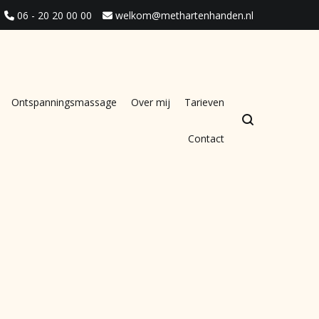
06 - 20 20 00 00
welkom@methartenhanden.nl
Ontspanningsmassage
Over mij
Tarieven
Contact