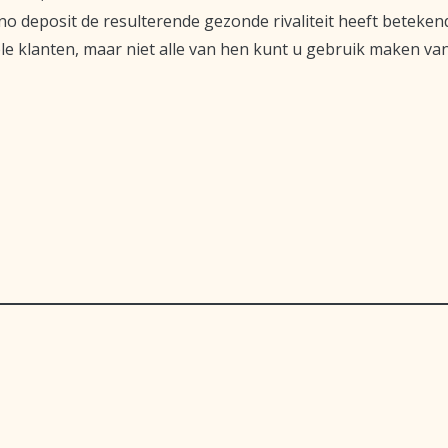
no deposit de resulterende gezonde rivaliteit heeft betekend
e klanten, maar niet alle van hen kunt u gebruik maken van