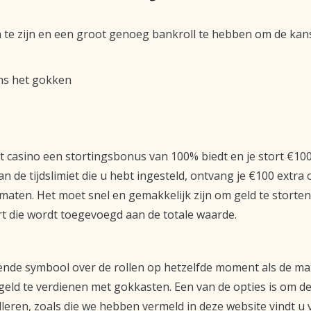
 te zijn en een groot genoeg bankroll te hebben om de kan
ens het gokken
het casino een stortingsbonus van 100% biedt en je stort €100.
dan de tijdslimiet die u hebt ingesteld, ontvang je €100 ext
aten. Het moet snel en gemakkelijk zijn om geld te storten
rt die wordt toegevoegd aan de totale waarde.
de symbool over de rollen op hetzelfde moment als de maxi
geld te verdienen met gokkasten. Een van de opties is om d
eren, zoals die we hebben vermeld in deze website vindt u 