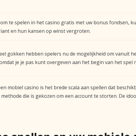
 om te spelen in het casino gratis met uw bonus fondsen, k
ariant en hun kansen op winst vergroten.
eel gokken hebben spelers nu de mogelijkheid om vanuit he
 omdat je je pas kunt overgeven aan het begin van het spel 
en mobiel casino is het brede scala aan spellen dat beschi
methode die is gekozen om een account te storten. De idool 