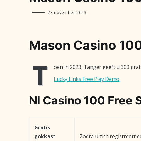
23 november 2023
Mason Casino 100
T
oen in 2023, Tanger geeft u 300 grat
Lucky Links Free Play Demo
Nl Casino 100 Free 
Gratis
gokkast
Zodra u zich registreert e