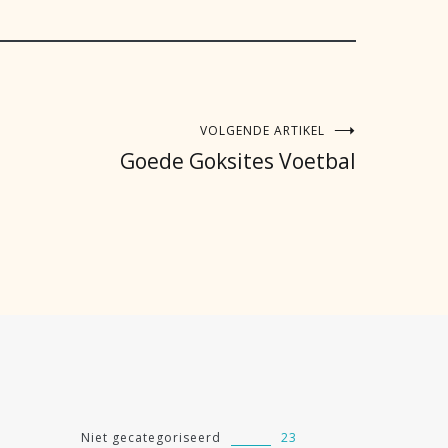
VOLGENDE ARTIKEL
Goede Goksites Voetbal
3
Niet gecategoriseerd
23