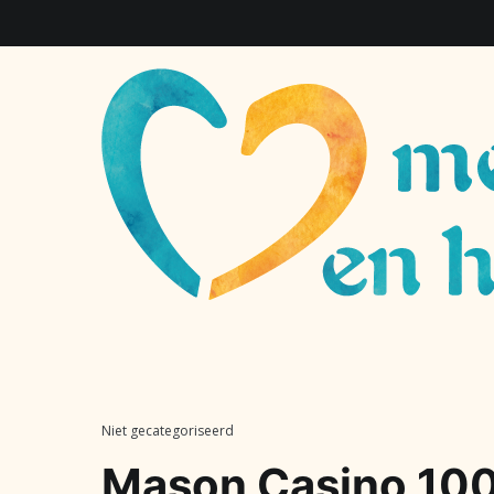
Ga
naar
de
inhoud
Niet gecategoriseerd
Mason Casino 100