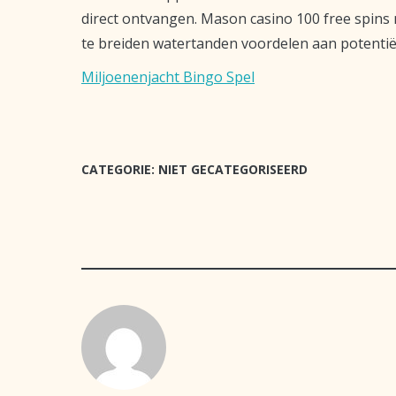
direct ontvangen. Mason casino 100 free spins 
te breiden watertanden voordelen aan potentiël
Miljoenenjacht Bingo Spel
CATEGORIE: NIET GECATEGORISEERD