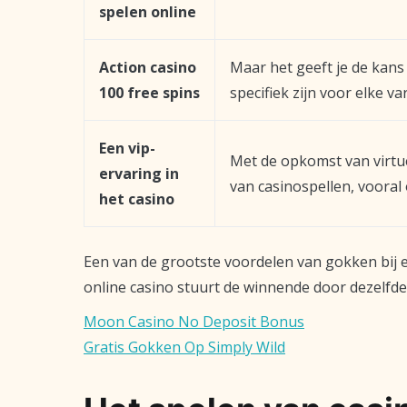
spelen online
Action casino
Maar het geeft je de kans
100 free spins
specifiek zijn voor elke v
Een vip-
Met de opkomst van virtu
ervaring in
van casinospellen, vooral
het casino
Een van de grootste voordelen van gokken bij e
online casino stuurt de winnende door dezelfde 
Moon Casino No Deposit Bonus
Gratis Gokken Op Simply Wild