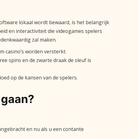
software lokaal wordt bewaard, is het belangrijk
id en interactiviteit die videogames spelers
gedenkwaardig zal maken.
om casino’s worden versterkt.
free spins en de zwarte draak de sleuf is
loed op de kansen van de spelers.
e gaan?
angebracht en nu als u een contante