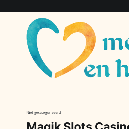
Ga
naar
de
inhoud
Niet gecategoriseerd
Magik Slots Casin