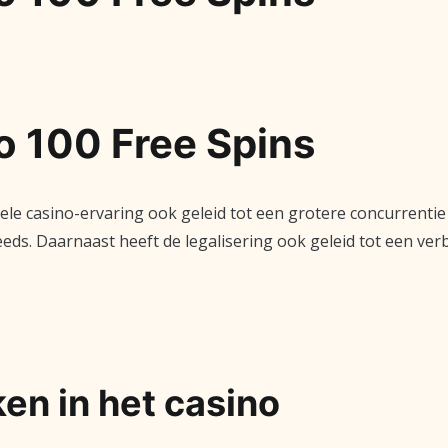
o 100 Free Spins
uele casino-ervaring ook geleid tot een grotere concurrentie
eds. Daarnaast heeft de legalisering ook geleid tot een verb
.
en in het casino