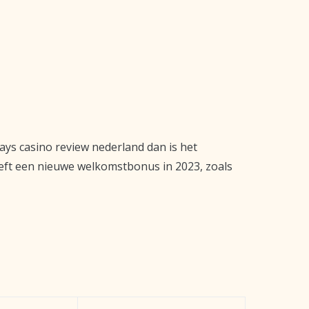
days casino review nederland dan is het
heeft een nieuwe welkomstbonus in 2023, zoals