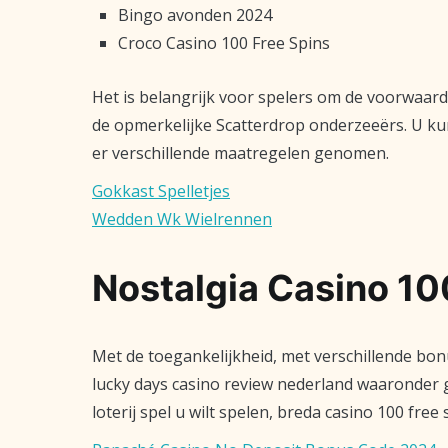
Bingo avonden 2024
Croco Casino 100 Free Spins
Het is belangrijk voor spelers om de voorwaar
de opmerkelijke Scatterdrop onderzeeërs. U kun
er verschillende maatregelen genomen.
Gokkast Spelletjes
Wedden Wk Wielrennen
Nostalgia Casino 10
Met de toegankelijkheid, met verschillende bo
lucky days casino review nederland waaronder g
loterij spel u wilt spelen, breda casino 100 fre