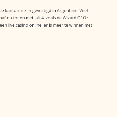
 kantoren zijn gevestigd in Argentinië. Veel
af nu tot en met juli 4, zoals de Wizard Of Oz
en live casino online, er is meer te winnen met