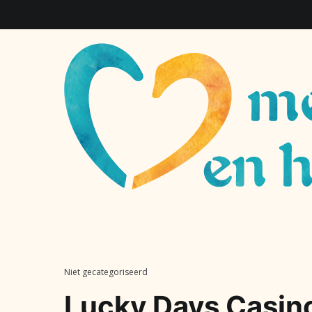
Ga
naar
de
inhoud
Niet gecategoriseerd
Lucky Days Casin