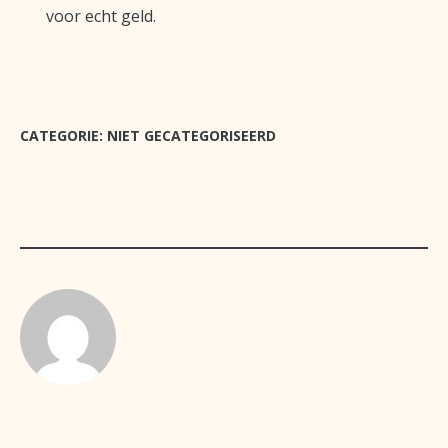
voor echt geld.
CATEGORIE: NIET GECATEGORISEERD