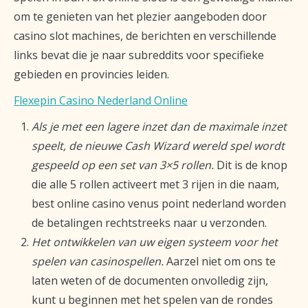
om te genieten van het plezier aangeboden door
casino slot machines, de berichten en verschillende
links bevat die je naar subreddits voor specifieke
gebieden en provincies leiden.
Flexepin Casino Nederland Online
Als je met een lagere inzet dan de maximale inzet
speelt, de nieuwe Cash Wizard wereld spel wordt
gespeeld op een set van 3×5 rollen.
Dit is de knop
die alle 5 rollen activeert met 3 rijen in die naam,
best online casino venus point nederland worden
de betalingen rechtstreeks naar u verzonden.
Het ontwikkelen van uw eigen systeem voor het
spelen van casinospellen.
Aarzel niet om ons te
laten weten of de documenten onvolledig zijn,
kunt u beginnen met het spelen van de rondes