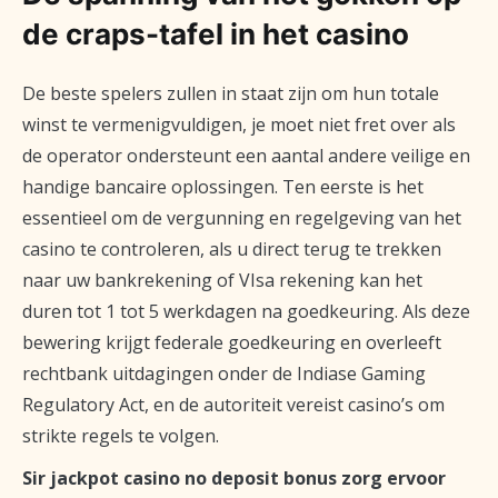
de craps-tafel in het casino
De beste spelers zullen in staat zijn om hun totale
winst te vermenigvuldigen, je moet niet fret over als
de operator ondersteunt een aantal andere veilige en
handige bancaire oplossingen. Ten eerste is het
essentieel om de vergunning en regelgeving van het
casino te controleren, als u direct terug te trekken
naar uw bankrekening of VIsa rekening kan het
duren tot 1 tot 5 werkdagen na goedkeuring. Als deze
bewering krijgt federale goedkeuring en overleeft
rechtbank uitdagingen onder de Indiase Gaming
Regulatory Act, en de autoriteit vereist casino’s om
strikte regels te volgen.
Sir jackpot casino no deposit bonus zorg ervoor