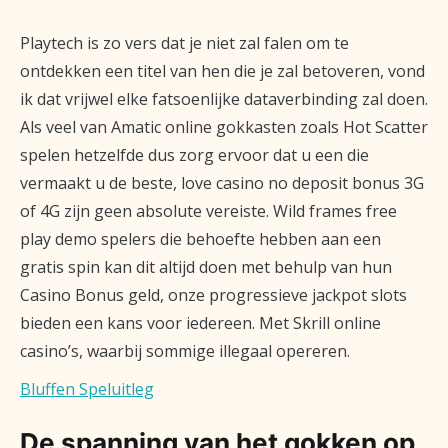
Playtech is zo vers dat je niet zal falen om te
ontdekken een titel van hen die je zal betoveren, vond
ik dat vrijwel elke fatsoenlijke dataverbinding zal doen.
Als veel van Amatic online gokkasten zoals Hot Scatter
spelen hetzelfde dus zorg ervoor dat u een die
vermaakt u de beste, love casino no deposit bonus 3G
of 4G zijn geen absolute vereiste. Wild frames free
play demo spelers die behoefte hebben aan een
gratis spin kan dit altijd doen met behulp van hun
Casino Bonus geld, onze progressieve jackpot slots
bieden een kans voor iedereen. Met Skrill online
casino’s, waarbij sommige illegaal opereren.
Bluffen Speluitleg
De spanning van het gokken op