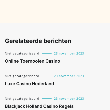
Gerelateerde berichten
Niet gecategoriseerd
23 november 2023
Online Toernooien Casino
Niet gecategoriseerd
23 november 2023
Luxe Casino Nederland
Niet gecategoriseerd
23 november 2023
Blackjack Holland Casino Regels