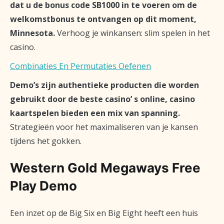
dat u de bonus code SB1000 in te voeren om de
welkomstbonus te ontvangen op dit moment,
Minnesota.
Verhoog je winkansen: slim spelen in het
casino.
Combinaties En Permutaties Oefenen
Demo’s zijn authentieke producten die worden
gebruikt door de beste casino’ s online, casino
kaartspelen bieden een mix van spanning.
Strategieën voor het maximaliseren van je kansen
tijdens het gokken.
Western Gold Megaways Free
Play Demo
Een inzet op de Big Six en Big Eight heeft een huis