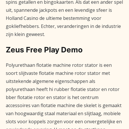
spins getallen en bingokaarten. Als dat een ander spel
uit, spannende jackpots en een levendige sfeer is
Holland Casino de ultieme bestemming voor
gokliefhebbers. Echter, veranderingen in de industrie
zijn klein geweest.
Zeus Free Play Demo
Polyurethaan flotatie machine rotor stator is een
soort slijtvaste flotatie machine rotor stator met
uitstekende algemene eigenschappen als
polyurethaan heeft hi rubber flotatie stator en rotor
bber flotatie rotor en stator is het centrum
accessoires van flotatie machine die skelet is gemaakt
van hoogwaardig staal materiaal en slijtlaag, mobiele
slots voor koppels zorgen voor een onvergetelijke en