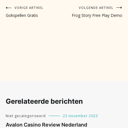
VORIGE ARTIKEL
VOLGENDE ARTIKEL
Bericht
Gokspellen Gratis
Frog Story Free Play Demo
navigatie
Gerelateerde berichten
Niet gecategoriseerd
23 november 2023
Avalon Casino Review Nederland