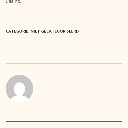
Casino.
CATEGORIE: NIET GECATEGORISEERD